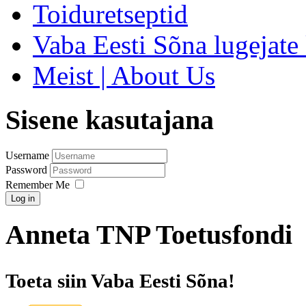
Toiduretseptid
Vaba Eesti Sõna lugejate 
Meist | About Us
Sisene kasutajana
Username
Password
Remember Me
Log in
Anneta TNP Toetusfondi
Toeta siin Vaba Eesti Sõna!