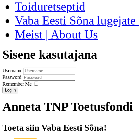
Toiduretseptid
Vaba Eesti Sõna lugejate 
Meist | About Us
Sisene kasutajana
Username
Password
Remember Me
Log in
Anneta TNP Toetusfondi
Toeta siin Vaba Eesti Sõna!