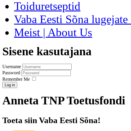
Toiduretseptid
Vaba Eesti Sõna lugejate 
Meist | About Us
Sisene kasutajana
Username
Password
Remember Me
Log in
Anneta TNP Toetusfondi
Toeta siin Vaba Eesti Sõna!