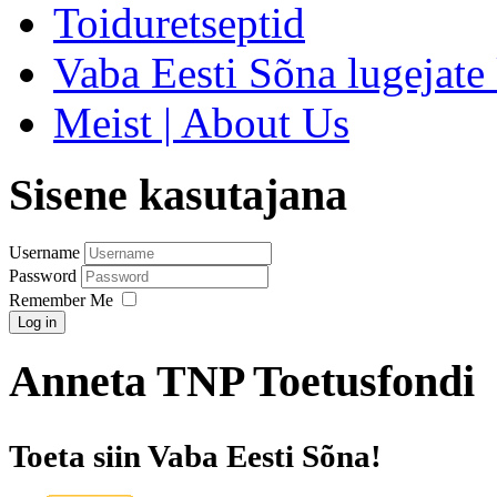
Toiduretseptid
Vaba Eesti Sõna lugejate 
Meist | About Us
Sisene kasutajana
Username
Password
Remember Me
Log in
Anneta TNP Toetusfondi
Toeta siin Vaba Eesti Sõna!