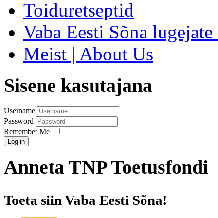
Toiduretseptid
Vaba Eesti Sõna lugejate 
Meist | About Us
Sisene kasutajana
Username
Password
Remember Me
Log in
Anneta TNP Toetusfondi
Toeta siin Vaba Eesti Sõna!