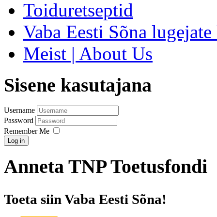
Toiduretseptid
Vaba Eesti Sõna lugejate 
Meist | About Us
Sisene kasutajana
Username
Password
Remember Me
Log in
Anneta TNP Toetusfondi
Toeta siin Vaba Eesti Sõna!