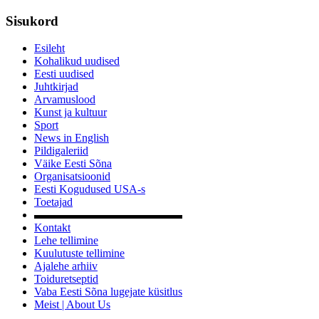
Sisukord
Esileht
Kohalikud uudised
Eesti uudised
Juhtkirjad
Arvamuslood
Kunst ja kultuur
Sport
News in English
Pildigaleriid
Väike Eesti Sõna
Organisatsioonid
Eesti Kogudused USA-s
Toetajad
▬▬▬▬▬▬▬▬▬▬▬▬▬
Kontakt
Lehe tellimine
Kuulutuste tellimine
Ajalehe arhiiv
Toiduretseptid
Vaba Eesti Sõna lugejate küsitlus
Meist | About Us