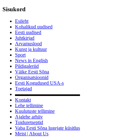
Sisukord
Esileht
Kohalikud uudised
Eesti uudised
Juhtkirjad
Arvamuslood
Kunst ja kultuur
Sport
News in English
Pildigaleriid
Väike Eesti Sõna
Organisatsioonid
Eesti Kogudused USA-s
Toetajad
▬▬▬▬▬▬▬▬▬▬▬▬▬
Kontakt
Lehe tellimine
Kuulutuste tellimine
Ajalehe arhiiv
Toiduretseptid
Vaba Eesti Sõna lugejate küsitlus
Meist | About Us