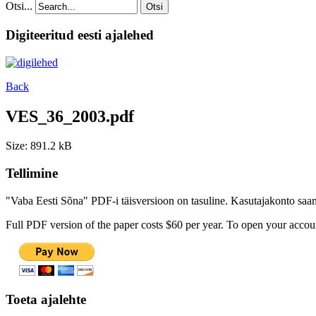
Otsi...
Otsi
Digiteeritud eesti ajalehed
Back
VES_36_2003.pdf
Size: 891.2 kB
Tellimine
"Vaba Eesti Sõna" PDF-i täisversioon on tasuline. Kasutajakonto saamis
Full PDF version of the paper costs $60 per year. To open your accoun
Toeta ajalehte