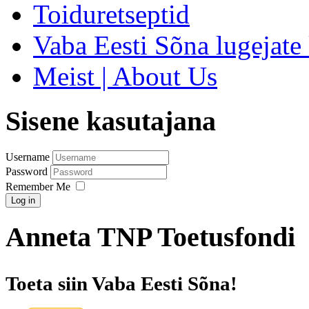
Toiduretseptid
Vaba Eesti Sõna lugejate 
Meist | About Us
Sisene kasutajana
Username
Password
Remember Me
Log in
Anneta TNP Toetusfondi
Toeta siin Vaba Eesti Sõna!