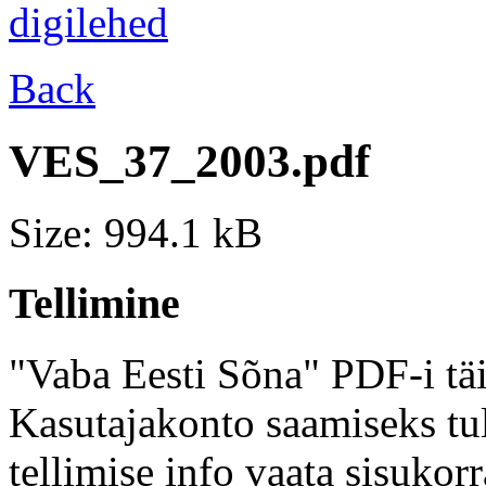
Back
VES_37_2003.pdf
Size: 994.1 kB
Tellimine
"Vaba Eesti Sõna" PDF-i täi
Kasutajakonto saamiseks tul
tellimise info vaata sisukor