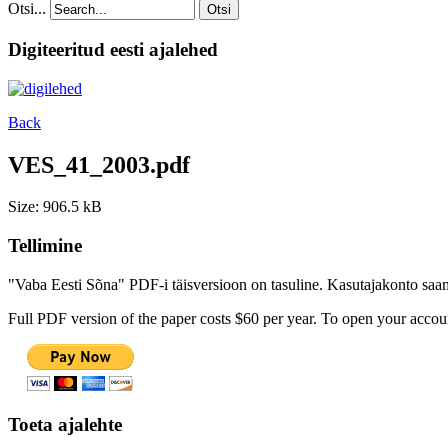
Otsi...
Otsi
Digiteeritud eesti ajalehed
Back
VES_41_2003.pdf
Size: 906.5 kB
Tellimine
"Vaba Eesti Sõna" PDF-i täisversioon on tasuline. Kasutajakonto saamis
Full PDF version of the paper costs $60 per year. To open your accoun
Toeta ajalehte