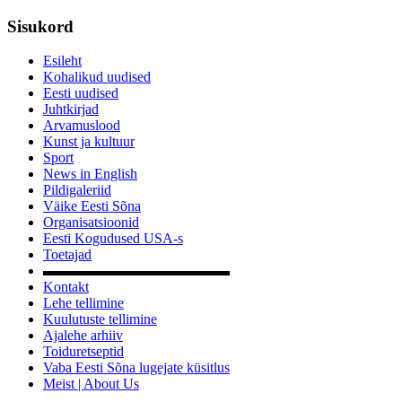
Sisukord
Esileht
Kohalikud uudised
Eesti uudised
Juhtkirjad
Arvamuslood
Kunst ja kultuur
Sport
News in English
Pildigaleriid
Väike Eesti Sõna
Organisatsioonid
Eesti Kogudused USA-s
Toetajad
▬▬▬▬▬▬▬▬▬▬▬▬▬
Kontakt
Lehe tellimine
Kuulutuste tellimine
Ajalehe arhiiv
Toiduretseptid
Vaba Eesti Sõna lugejate küsitlus
Meist | About Us