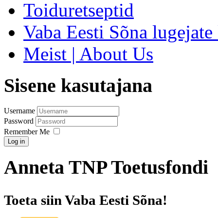
Toiduretseptid
Vaba Eesti Sõna lugejate 
Meist | About Us
Sisene kasutajana
Username
Password
Remember Me
Log in
Anneta TNP Toetusfondi
Toeta siin Vaba Eesti Sõna!