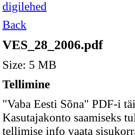
Back
VES_28_2006.pdf
Size: 5 MB
Tellimine
"Vaba Eesti Sõna" PDF-i täi
Kasutajakonto saamiseks tul
tellimise info vaata sisukor