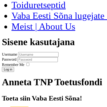
Toiduretseptid
Vaba Eesti Sõna lugejate 
Meist | About Us
Sisene kasutajana
Username
Password
Remember Me
Log in
Anneta TNP Toetusfondi
Toeta siin Vaba Eesti Sõna!