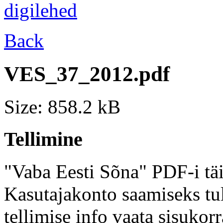
Back
VES_37_2012.pdf
Size: 858.2 kB
Tellimine
"Vaba Eesti Sõna" PDF-i täi
Kasutajakonto saamiseks tul
tellimise info vaata sisukor