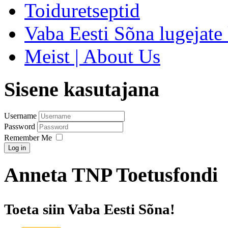
Toiduretseptid
Vaba Eesti Sõna lugejate 
Meist | About Us
Sisene kasutajana
Username
Password
Remember Me
Log in
Anneta TNP Toetusfondi
Toeta siin Vaba Eesti Sõna!