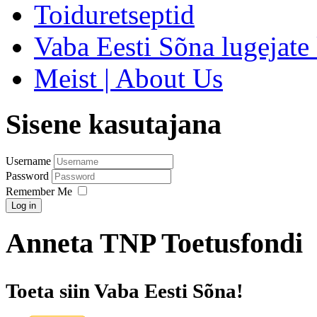
Toiduretseptid
Vaba Eesti Sõna lugejate 
Meist | About Us
Sisene kasutajana
Username
Password
Remember Me
Log in
Anneta TNP Toetusfondi
Toeta siin Vaba Eesti Sõna!