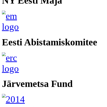
NY Eesti Maja
Eesti Abistamiskomitee
Järvemetsa Fund