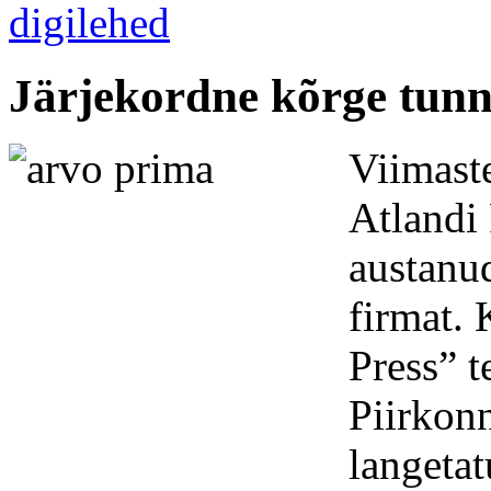
Järjekordne kõrge tunn
Viimaste
Atlandi
austanu
firmat. 
Press” t
Piirkon
langetat