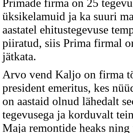
Primade firma on 25 tegevu
üksikelamuid ja ka suuri m
aastatel ehitustegevuse temp
piiratud, siis Prima firmal
jätkata.
Arvo vend Kaljo on firma tö
president emeritus, kes nü
on aastaid olnud lähedalt 
tegevusega ja korduvalt tei
Maja remontide heaks ning ü