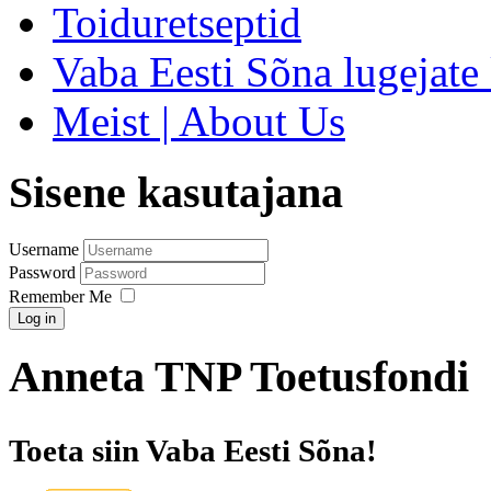
Toiduretseptid
Vaba Eesti Sõna lugejate 
Meist | About Us
Sisene kasutajana
Username
Password
Remember Me
Log in
Anneta TNP Toetusfondi
Toeta siin Vaba Eesti Sõna!