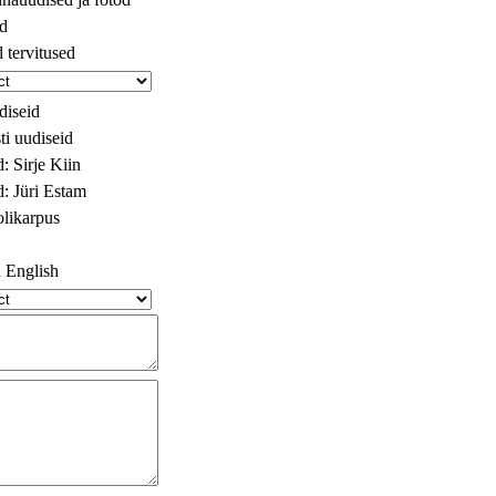
id
d tervitused
diseid
ti uudiseid
d: Sirje Kiin
d: Jüri Estam
olikarpus
 English