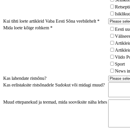
Retsept
Isikliku
Kui tihti loete artikleid Vaba Eesti Sõna veebilehelt
*
Mida loete kõige rohkem
*
Eesti uu
Välisees
Artiklei
Artiklei
Viido P
Sport
News in
Kas lahendate ristsõnu?
Kas eelistaksite ristsõnadele Sudokut või midagi muud?
Muud ettepanekud ja teemad, mida sooviksite näha lehes