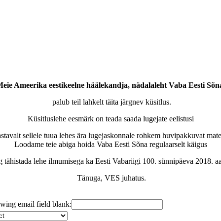
eie Ameerika eestikeelne häälekandja, nädalaleht Vaba Eesti Sõn
palub teil lahkelt täita järgnev küsitlus.
Küsitluslehe eesmärk on teada saada lugejate eelistusi
astavalt sellele tuua lehes ära lugejaskonnale rohkem huvipakkuvat mater
Loodame teie abiga hoida Vaba Eesti Sõna regulaarselt käigus
g tähistada lehe ilmumisega ka Eesti Vabariigi 100. sünnipäeva 2018. aa
Tänuga, VES juhatus.
lowing email field blank: