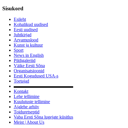
Sisukord
Esileht
Kohalikud uudised
Eesti uudised
Juhtkirjad
Arvamuslood
Kunst ja kultuur
Sport
News in English
Pildigaleriid
Väike Eesti Sõna
Organisatsioonid
Eesti Kogudused USA-s
Toetajad
▬▬▬▬▬▬▬▬▬▬▬▬▬
Kontakt
Lehe tellimine
Kuulutuste tellimine
Ajalehe arhiiv
Toiduretseptid
Vaba Eesti Sõna lugejate küsitlus
Meist | About Us