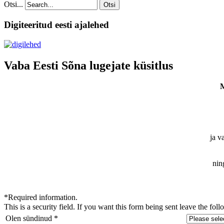
Otsi...
Otsi
Digiteeritud eesti ajalehed
Vaba Eesti Sõna lugejate küsitlus
M
ja v
nin
*
Required information.
This is a security field. If you want this form being sent leave the fol
Olen sündinud
*