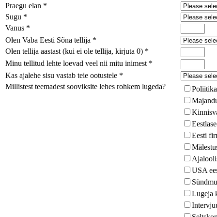
Praegu elan
*
Sugu
*
Vanus
*
Olen Vaba Eesti Sõna tellija
*
Olen tellija aastast (kui ei ole tellija, kirjuta 0)
*
Minu tellitud lehte loevad veel nii mitu inimest
*
Kas ajalehe sisu vastab teie ootustele
*
Millistest teemadest sooviksite lehes rohkem lugeda?
Poliitika
Majand
Kinnisv
Eestlas
Eesti fi
Mälestu
Ajalooli
USA ees
Sündmus
Lugeja 
Intervju
Seltsko