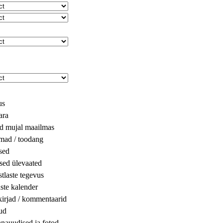
us
ara
ed mujal maailmas
rmad / toodang
sed
sed ülevaated
tlaste tegevus
te kalender
kirjad / kommentaarid
ud
nnauudised ja fotod