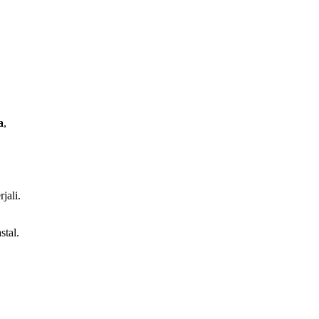
a
,
jali.
stal.