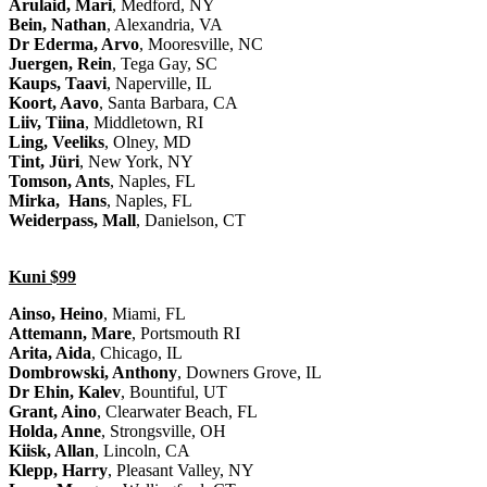
Arulaid, Mari
, Medford, NY
Bein, Nathan
, Alexandria, VA
Dr Ederma, Arvo
, Mooresville, NC
Juergen, Rein
, Tega Gay, SC
Kaups, Taavi
, Naperville, IL
Koort, Aavo
, Santa Barbara, CA
Liiv, Tiina
, Middletown, RI
Ling, Veeliks
, Olney, MD
Tint, Jüri
, New York, NY
Tomson, Ants
, Naples, FL
Mirka, Hans
, Naples, FL
Weiderpass, Mall
, Danielson, CT
Kuni $99
Ainso, Heino
, Miami, FL
Attemann, Mare
, Portsmouth RI
Arita, Aida
, Chicago, IL
Dombrowski, Anthony
, Downers Grove, IL
Dr Ehin, Kalev
, Bountiful, UT
Grant, Aino
, Clearwater Beach, FL
Holda, Anne
, Strongsville, OH
Kiisk, Allan
, Lincoln, CA
Klepp, Harry
, Pleasant Valley, NY