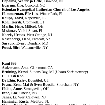
Depalma, Walter ja Helle
, Linwood, NJ
Ederma, Ülle
, Concord, NC
Estonian Evangelical Lutherian Church of Los Angeles
Hammerman, Elle Liis
, Winter Park, FL
Kaups, Taavi
, Naperville, IL
Kolu, Kersti
, Cromwell, CT
Martin, Helle
, Milford, OH
Misiunas, Vaiki
, Stuart, FL
Naeris, Urmas
, West Orange, NJ
Nesenbergs, Helvi
, Prescott, AZ
Sarapik, Evart
, Dundalk, MD
Puust, Siiri
, Williamsville, NY
Kuni $99
Auksmann, Asta
, Claremont, CA
Bruining, Kersti
, Suttons Bay, MI (
Henno Sork memory
)
CT Eesti Kool
Dr Ehin, Kalev
, Bountiful, UT
Franz, Eena-Mai & Sven Roosild
, Shoreham, NY
Holda, Anne
, Strongsville, OH
Inno, Ene
, Oneida, NY
Jänes, Li
, West Caldwell, NJ
Hanimägi, Kusta
, Medford, NJ