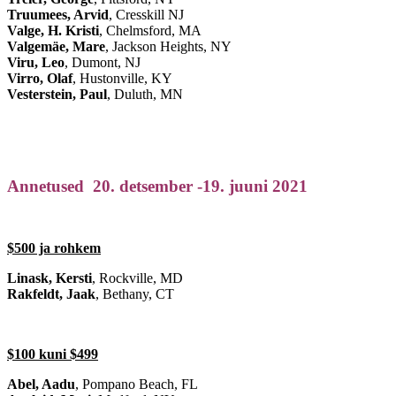
Truumees, Arvid
, Cresskill NJ
Valge, H. Kristi
, Chelmsford, MA
Valgemäe, Mare
, Jackson Heights, NY
Viru, Leo
, Dumont, NJ
Virro, Olaf
, Hustonville, KY
Vesterstein, Paul
, Duluth, MN
Annetused 20. detsember -19. juuni 2021
$500 ja rohkem
Linask, Kersti
, Rockville, MD
Rakfeldt, Jaak
, Bethany, CT
$100 kuni $499
Abel, Aadu
, Pompano Beach, FL