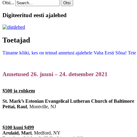
Otsi...
Otsi
Digiteeritud eesti ajalehed
Toetajad
Täname kõiki, kes on teinud annetusi ajalehele Vaba Eesti Sõna! Teie t
Annetused 26. juuni – 24. detsember 2021
$500 ja rohkem
St. Mark’s Estonian Evangelical Lutheran Church of Baltimore
Pettai, Raul
, Montville, NJ
$100 kuni $499
Arulaid, Mari
, Medford, NY