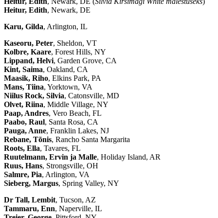
Heitur, Edith
, Newark, DE (
Silvia Kirsimagi White mälestuseks
)
Heitur, Edith
, Newark, DE
Karu, Gilda
, Arlington, IL
Kaseoru, Peter
, Sheldon, VT
Kolbre, Kaare
, Forest Hills, NY
Lippand, Helvi
, Garden Grove, CA
Kint, Saima
, Oakland, CA
Maasik, Riho
, Elkins Park, PA
Mans, Tiina
, Yorktown, VA
Niilus Rock, Silvia
, Catonsville, MD
Olvet, Riina
, Middle Village, NY
Paap, Andres
, Vero Beach, FL
Paabo, Raul
, Santa Rosa, CA
Pauga, Anne
, Franklin Lakes, NJ
Rebane, Tõnis
, Rancho Santa Margarita
Roots, Ella
, Tavares, FL
Ruutelmann, Ervin ja Malle
, Holiday Island, AR
Ruus, Hans
, Strongsville, OH
Salmre, Pia
, Arlington, VA
Sieberg, Margus
, Spring Valley, NY
Dr Tall, Lembit
, Tucson, AZ
Tammaru, Enn
, Naperville, IL
Treier, George
, Pittsford, NY