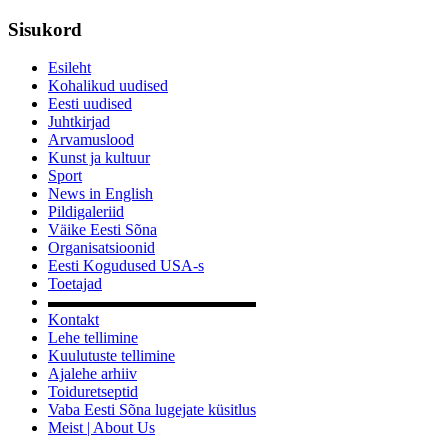
Sisukord
Esileht
Kohalikud uudised
Eesti uudised
Juhtkirjad
Arvamuslood
Kunst ja kultuur
Sport
News in English
Pildigaleriid
Väike Eesti Sõna
Organisatsioonid
Eesti Kogudused USA-s
Toetajad
▬▬▬▬▬▬▬▬▬▬▬▬▬
Kontakt
Lehe tellimine
Kuulutuste tellimine
Ajalehe arhiiv
Toiduretseptid
Vaba Eesti Sõna lugejate küsitlus
Meist | About Us