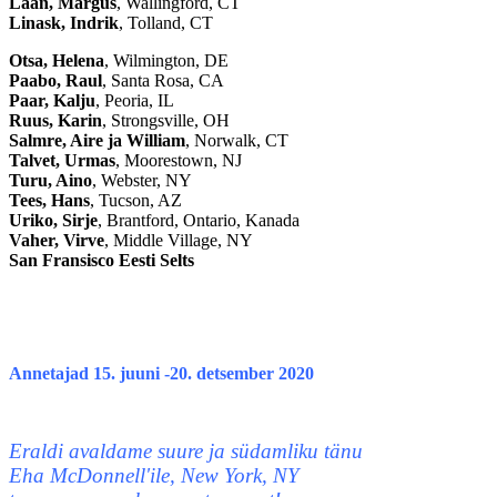
Laan, Margus
, Wallingford, CT
Linask, Indrik
, Tolland, CT
Otsa, Helena
, Wilmington, DE
Paabo, Raul
, Santa Rosa, CA
Paar, Kalju
, Peoria, IL
Ruus, Karin
, Strongsville, OH
Salmre, Aire ja William
, Norwalk, CT
Talvet, Urmas
, Moorestown, NJ
Turu, Aino
, Webster, NY
Tees, Hans
, Tucson, AZ
Uriko, Sirje
, Brantford, Ontario, Kanada
Vaher, Virve
, Middle Village, NY
San Fransisco Eesti Selts
Annetajad 15. juuni -20. detsember 2020
Eraldi avaldame suure ja südamliku tänu
Eha McDonnell'ile, New York, NY