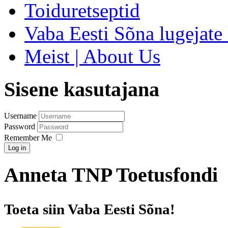
Toiduretseptid
Vaba Eesti Sõna lugejate 
Meist | About Us
Sisene kasutajana
Username
Password
Remember Me
Log in
Anneta TNP Toetusfondi
Toeta siin Vaba Eesti Sõna!