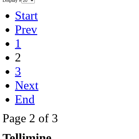
Display #
Start
Prev
1
2
3
Next
End
Page 2 of 3
Tellimine