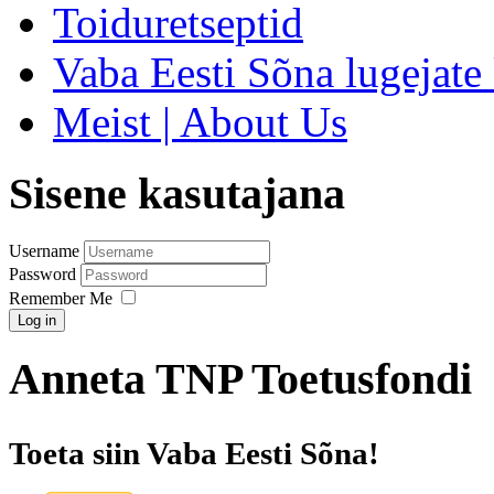
Toiduretseptid
Vaba Eesti Sõna lugejate 
Meist | About Us
Sisene kasutajana
Username
Password
Remember Me
Log in
Anneta TNP Toetusfondi
Toeta siin Vaba Eesti Sõna!