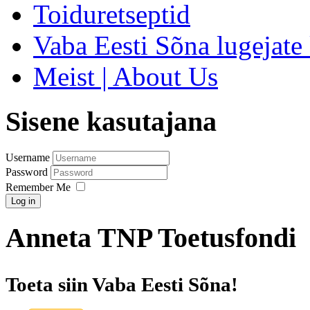
Toiduretseptid
Vaba Eesti Sõna lugejate 
Meist | About Us
Sisene kasutajana
Username
Password
Remember Me
Log in
Anneta TNP Toetusfondi
Toeta siin Vaba Eesti Sõna!