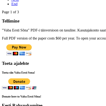
End
Page 1 of 3
Tellimine
"Vaba Eesti Sõna" PDF-i täisversioon on tasuline. Kasutajakonto saamis
Full PDF version of the paper costs $60 per year. To open your accoun
Toeta ajalehte
Toeta siin Vaba Eesti Sona!
Donate here to Vaba Eesti Sõna!
Eesti Rahvuskomitee