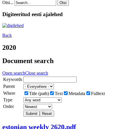
Otsi...
Otsi
Digiteeritud eesti ajalehed
Back
2020
Document search
Open search
Close search
Keywords
Parent
Where
Title (path)
Text
Metadata
Fulltext
Type
Order
Submit
Reset
estonian weekly 2620.pdf