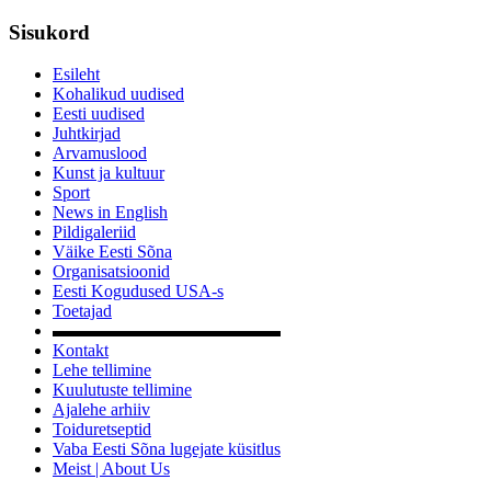
Sisukord
Esileht
Kohalikud uudised
Eesti uudised
Juhtkirjad
Arvamuslood
Kunst ja kultuur
Sport
News in English
Pildigaleriid
Väike Eesti Sõna
Organisatsioonid
Eesti Kogudused USA-s
Toetajad
▬▬▬▬▬▬▬▬▬▬▬▬▬
Kontakt
Lehe tellimine
Kuulutuste tellimine
Ajalehe arhiiv
Toiduretseptid
Vaba Eesti Sõna lugejate küsitlus
Meist | About Us