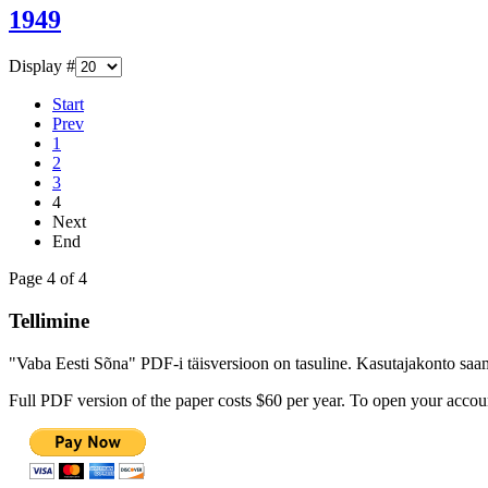
1949
Display #
Start
Prev
1
2
3
4
Next
End
Page 4 of 4
Tellimine
"Vaba Eesti Sõna" PDF-i täisversioon on tasuline. Kasutajakonto saamis
Full PDF version of the paper costs $60 per year. To open your accoun