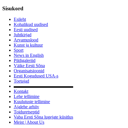
Sisukord
Esileht
Kohalikud uudised
Eesti uudised
Juhtkirjad
Arvamuslood
Kunst ja kultuur
Sport
News in English
Pildigaleriid
Väike Eesti Sõna
Organisatsioonid
Eesti Kogudused USA-s
Toetajad
▬▬▬▬▬▬▬▬▬▬▬▬▬
Kontakt
Lehe tellimine
Kuulutuste tellimine
Ajalehe arhiiv
Toiduretseptid
Vaba Eesti Sõna lugejate küsitlus
Meist | About Us