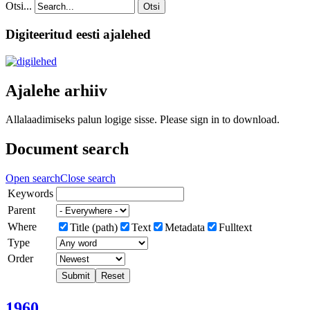
Otsi...
Otsi
Digiteeritud eesti ajalehed
Ajalehe arhiiv
Allalaadimiseks palun logige sisse. Please sign in to download.
Document search
Open search
Close search
Keywords
Parent
Where
Title (path)
Text
Metadata
Fulltext
Type
Order
Submit
Reset
1960