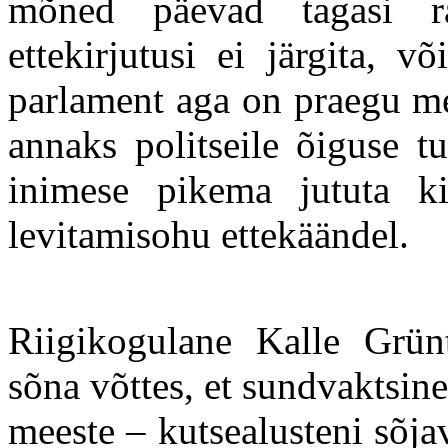
mõned päevad tagasi ra
ettekirjutusi ei järgita, v
parlament aga on praegu m
annaks politseile õiguse t
inimese pikema jututa k
levitamisohu ettekäändel.
Riigikogulane Kalle Grünt
sõna võttes, et sundvaktsin
meeste – kutsealusteni sõja