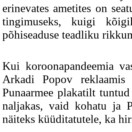
erinevates ametites on sea
tingimuseks, kuigi kõi
põhiseaduse teadliku rikku
Kui koroonapandeemia vast
Arkadi Popov reklaamis e
Punaarmee plakatilt tuntud
naljakas, vaid kohatu ja P
näiteks küüditatutele, ka hi