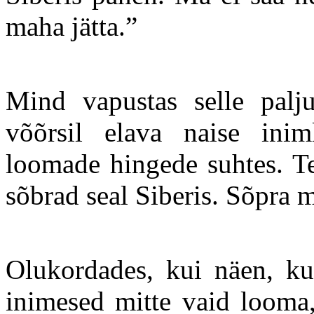
maha jätta.”
Mind vapustas selle palj
võõrsil elava naise inim
loomade hingede suhtes. T
sõbrad seal Siberis. Sõpra m
Olukordades, kui näen, ku
inimesed mitte vaid looma,