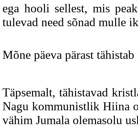
ega hooli sellest, mis pea
tulevad need sõnad mulle i
Mõne päeva pärast tähistab
Täpsemalt, tähistavad krist
Nagu kommunistlik Hiina o
vähim Jumala olemasolu us