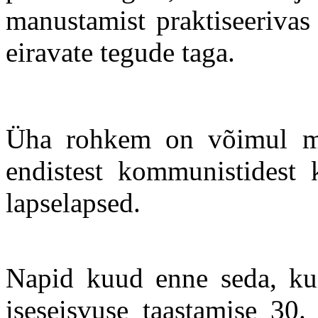
manustamist praktiseerivas 
eiravate tegude taga.
Üha rohkem on võimul mi
endistest kommunistidest k
lapselapsed.
Napid kuud enne seda, kui
iseseisvuse taastamise 30.