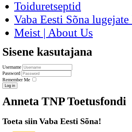
Toiduretseptid
Vaba Eesti Sõna lugejate 
Meist | About Us
Sisene kasutajana
Username
Password
Remember Me
Log in
Anneta TNP Toetusfondi
Toeta siin Vaba Eesti Sõna!