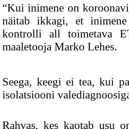
“Kui inimene on koroonavii
näitab ikkagi, et inimene 
kontrolli all toimetava ET
maaletooja Marko Lehes.
Seega, keegi ei tea, kui p
isolatsiooni valediagnoosig
Rahvas, kes kaotab usu om