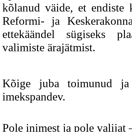
kõlanud väide, et endiste
Reformi- ja Keskerakonna
ettekäändel sügiseks pla
valimiste ärajätmist.
Kõige juba toimunud ja 
imekspandev.
Pole inimest ja pole valijat