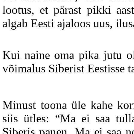
lootus, et pärast pikki aa
algab Eesti ajaloos uus, il
Kui naine oma pika jutu oli
võimalus Siberist Eestisse t
Minust toona üle kahe korr
siis ütles: “Ma ei saa tu
Siberis panen. Ma ei saa n