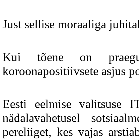
Just sellise moraaliga juhita
Kui tõene on praegun
koroonapositiivsete asjus po
Eesti eelmise valitsuse I
nädalavahetusel sotsiaal
pereliiget, kes vajas arstia