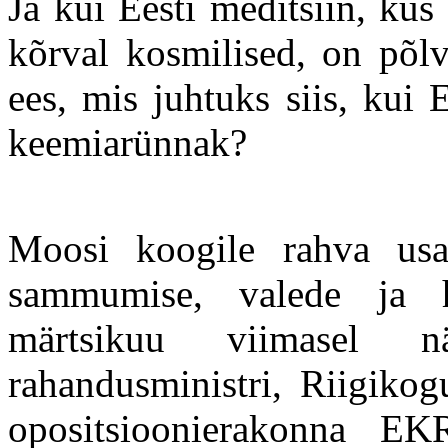
Ja kui Eesti meditsiin, ku
kõrval kosmilised, on põlv
ees, mis juhtuks siis, kui 
keemiarünnak?
Moosi koogile rahva usald
sammumise, valede ja h
märtsikuu viimasel nä
rahandusministri, Riigikog
opositsioonierakonna E