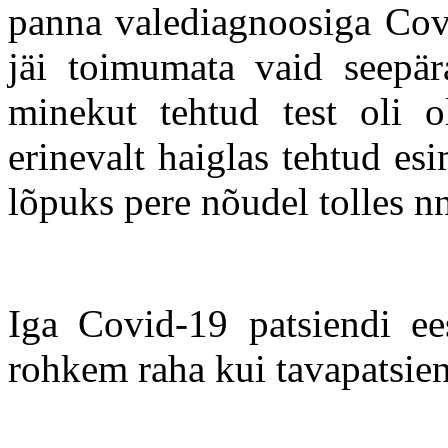
panna valediagnoosiga Covi
jäi toimumata vaid seepära
minekut tehtud test oli o
erinevalt haiglas tehtud es
lõpuks pere nõudel tolles nn
Iga Covid-19 patsiendi ee
rohkem raha kui tavapatsien