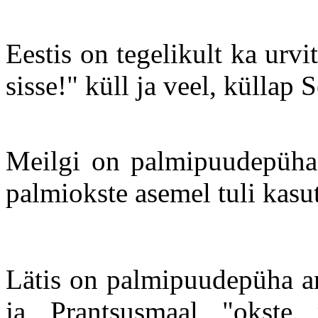
Eestis on tegelikult ka urvi
sisse!" küll ja veel, küllap 
Meilgi on palmipuudepüha 
palmiokste asemel tuli kasu
Lätis on palmipuudepüha a
ja Prantsusmaal "okste