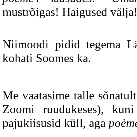
mustrõigas! Haigused välja! 
Niimoodi pidid tegema Lät
kohati Soomes ka.
Me vaatasime talle sõnatult
Zoomi ruudukeses), kuni
pajukiisusid küll, aga
poèm