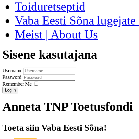
Toiduretseptid
Vaba Eesti Sõna lugejate 
Meist | About Us
Sisene kasutajana
Username
Password
Remember Me
Log in
Anneta TNP Toetusfondi
Toeta siin Vaba Eesti Sõna!