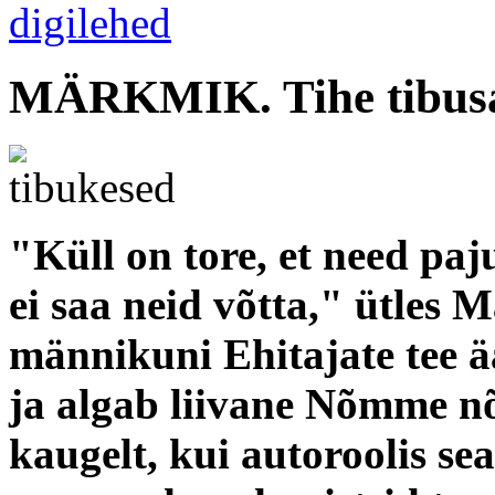
MÄRKMIK. Tihe tibus
"Küll on tore, et need paju
ei saa neid võtta," ütles 
männikuni Ehitajate tee ä
ja algab liivane Nõmme nõ
kaugelt, kui autoroolis se