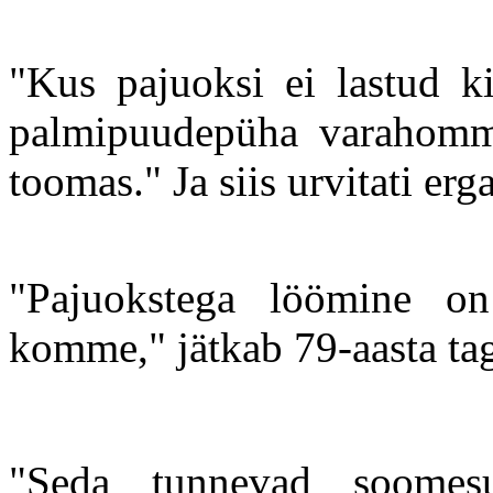
"Kus pajuoksi ei lastud ki
palmipuudepüha varahommi
toomas." Ja siis urvitati er
"Pajuokstega löömine on 
komme," jätkab 79-aasta ta
"Seda tunnevad soomes