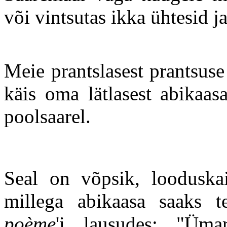
või vintsutas ikka ühtesid j
Meie prantslasest prantsuse
käis oma lätlasest abikaas
poolsaarel.
Seal on võpsik, looduskait
millega abikaasa saaks te
poème
'i lausudes: "Üma