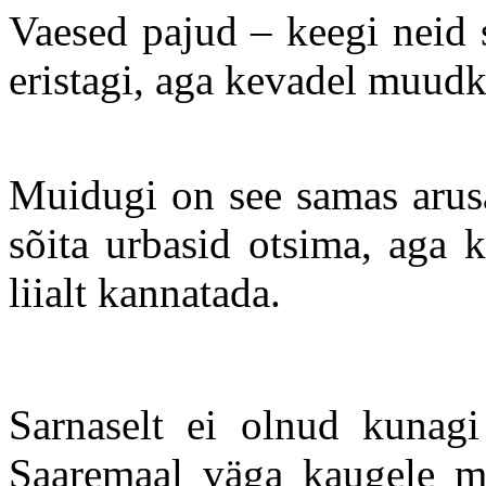
Vaesed pajud – keegi neid 
eristagi, aga kevadel muud
Muidugi on see samas arusa
sõita urbasid otsima, aga
liialt kannatada.
Sarnaselt ei olnud kunagi
Saaremaal väga kaugele m