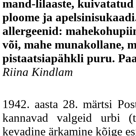
mand-lilaaste, kuivatatud
ploome ja apelsinisukaadi
allergeenid: mahekohupii
või, mahe munakollane, m
pistaatsiapähkli puru. Pa
Riina Kindlam
1942. aasta 28. märtsi Pos
kannavad valgeid urbi (t
kevadine ärkamine kõige es