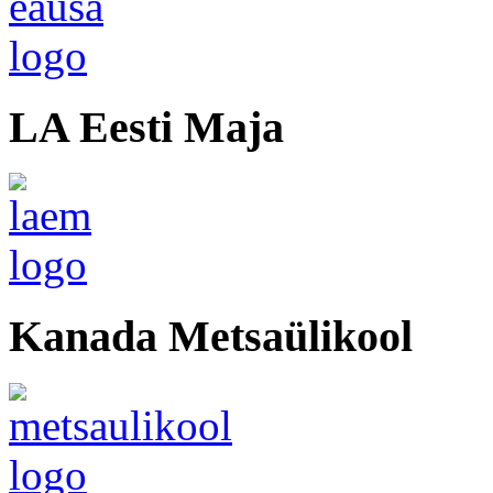
LA Eesti Maja
Kanada Metsaülikool