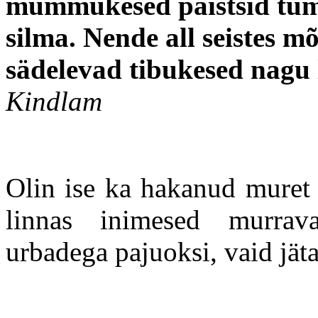
mummukesed paistsid tume
silma. Nende all seistes m
sädelevad tibukesed nagu 
Kindlam
Olin ise ka hakanud muret 
linnas inimesed murrav
urbadega pajuoksi, vaid jäta