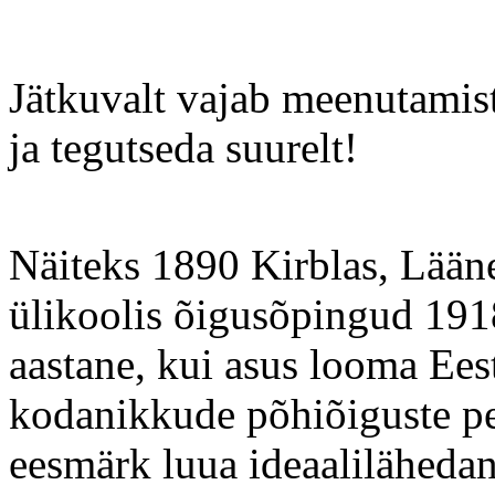
Jätkuvalt vajab meenutamist
ja tegutseda suurelt!
Näiteks 1890 Kirblas, Lääne
ülikoolis õigusõpingud 1918
aastane, kui asus looma Ees
kodanikkude põhiõiguste pea
eesmärk luua ideaalilähedane