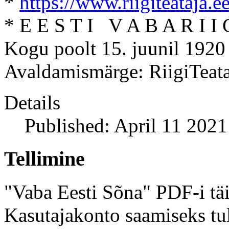
*
https://www.riigiteataja.e
* E E S T I V A B A R I I 
Kogu poolt 15. juunil 1920 
Avaldamismärge: RiigiTeata
Details
Published: April 11 2021
Tellimine
"Vaba Eesti Sõna" PDF-i täi
Kasutajakonto saamiseks tul