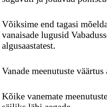
Võiksime end tagasi mõelda
vanaisade lugusid Vabadussõ
algusaastatest.
Vanade meenutuste väärtus a
Kõike vanemate meenutustest 
säiliks läbi aegade.