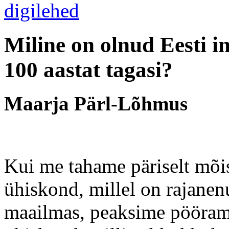
Miline on olnud Eesti i
100 aastat tagasi?
Maarja Pärl-Lõhmus
Kui me tahame päriselt mõis
ühiskond, millel on rajanen
maailmas, peaksime pööram