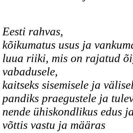
Eesti rahvas,
kõikumatus usus ja vankuma
luua riiki, mis on rajatud õ
vabadusele,
kaitseks sisemisele ja välis
pandiks praegustele ja tule
nende ühiskondlikus edus ja
võttis vastu ja määras