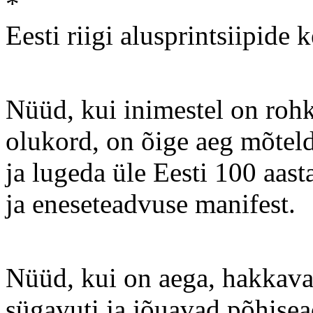
*
Eesti riigi alusprintsiipide 
Nüüd, kui inimestel on roh
olukord, on õige aeg mõtel
ja lugeda üle Eesti 100 aas
ja eneseteadvuse manifest.
Nüüd, kui on aega, hakkava
sügavuti ja jõuavad põhisea