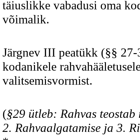
täiuslikke vabadusi oma ko
võimalik.
Järgnev III peatükk (§§ 27
kodanikele rahvahääletusel
valitsemisvormist.
(
§29 ütleb: Rahvas teostab
2. Rahvaalgatamise ja 3. Ri