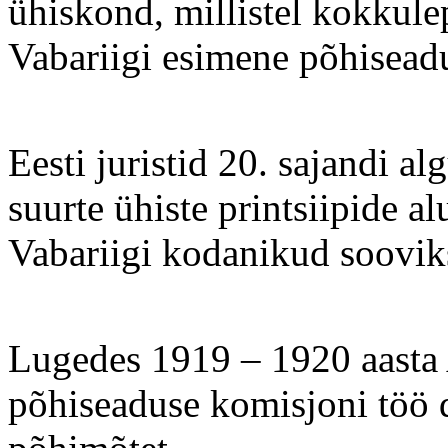
ühiskond, millistel kokkule
Vabariigi esimene põhisead
Eesti juristid 20. sajandi a
suurte ühiste printsiipide a
Vabariigi kodanikud sooviks
Lugedes 1919 – 1920 aasta
põhiseaduse komisjoni töö