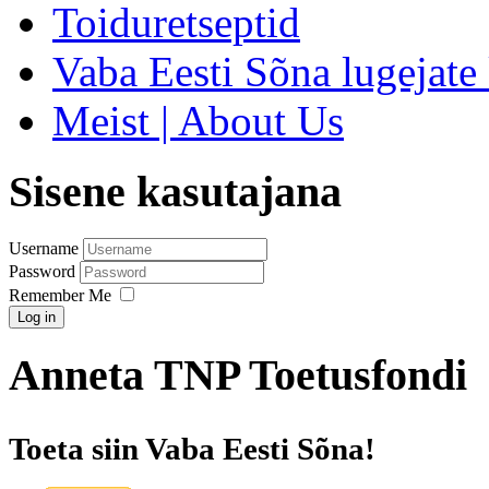
Toiduretseptid
Vaba Eesti Sõna lugejate 
Meist | About Us
Sisene kasutajana
Username
Password
Remember Me
Log in
Anneta TNP Toetusfondi
Toeta siin Vaba Eesti Sõna!