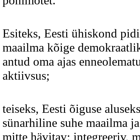
põhimõtet.
Esiteks, Eesti ühiskond pi
maailma kõige demokraatlik
antud oma ajas enneolematul
aktiivsus;
teiseks, Eesti õiguse aluse
sünarhiline suhe maailma ja
mitte hävitav; integreeriv, 