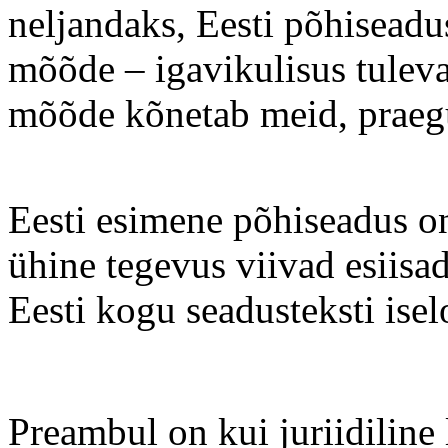
neljandaks, Eesti põhiseadus
mõõde – igavikulisus tuleva
mõõde kõnetab meid, praegu 
Eesti esimene põhiseadus on 
ühine tegevus viivad esiisad
Eesti kogu seadusteksti ise
Preambul on kui juriidiline 