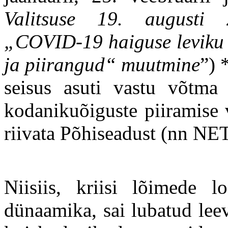
Valitsuse 19. augusti
„COVID-19 haiguse leviku 
ja piirangud“ muutmine
”) 
seisus asuti vastu võtma 
kodanikuõiguste piiramise 
riivata Põhiseadust (nn NE
Niisiis, kriisi lõimede l
dünaamika, sai lubatud lee