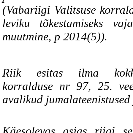
(Vabariigi Valitsuse korr
leviku tõkestamiseks va
muutmine, p 2014(5)).
Riik esitas ilma kokku
korralduse nr 97, 25. vee
avalikud jumalateenistused 
Käesolevas asjas riigi s