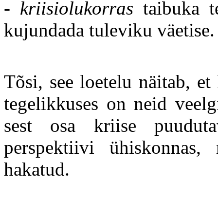
-
kriisiolukorras
taibuka te
kujundada tuleviku väetise.
Tõsi, see loetelu näitab, e
tegelikkuses on neid veelg
sest osa kriise puudut
perspektiivi ühiskonnas,
hakatud.