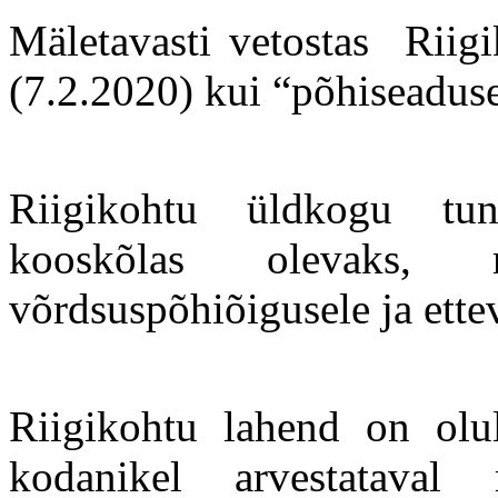
Mäletavasti vetostas Riigi
(7.2.2020) kui “põhiseaduse
Riigikohtu üldkogu tun
kooskõlas olevaks, r
võrdsuspõhiõigusele ja ette
Riigikohtu lahend on olu
kodanikel arvestataval