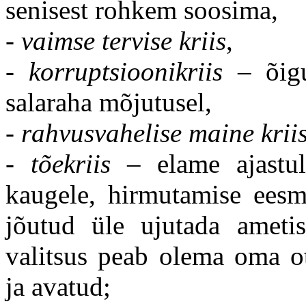
senisest rohkem soosima,
-
vaimse tervise kriis
,
-
korruptsioonikriis
– õigu
salaraha mõjutusel,
-
rahvusvahelise maine krii
-
tõekriis
– elame ajastul,
kaugele, hirmutamise eesm
jõutud üle ujutada ametis
valitsus peab olema oma ot
ja avatud;