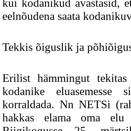
kui kodanikud avastasid, e
eelnõudena saata kodanikuv
Tekkis õiguslik ja põhiõigus
Erilist hämmingut tekitas
kodanike eluasemesse sis
korraldada. Nn NETSi (r
hakkas elama oma elu a
Riigikogusse 25. märt