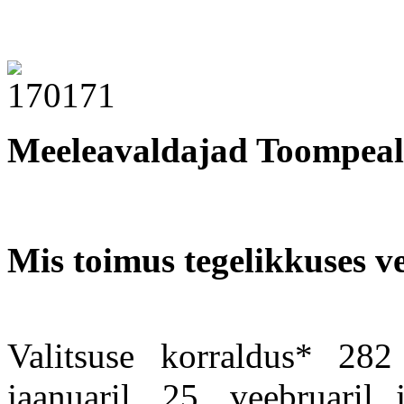
Meeleavaldajad Toompeal 7
Mis toimus tegelikkuses v
Valitsuse korraldus* 282
jaanuaril, 25. veebruaril