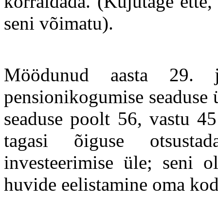
korraldada. (Kujutage ette, 
seni võimatu).
Möödunud aasta 29. jaa
pensionikogumise seaduse ü
seaduse poolt 56, vastu 45
tagasi õiguse otsustada
investeerimise üle; seni o
huvide eelistamine oma kod