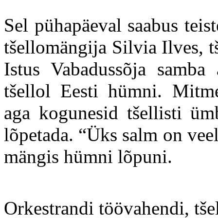
Sel pühapäeval saabus teis
tšellomängija Silvia Ilves, t
Istus Vabadussõja samba a
tšellol Eesti hümni. Mitme
aga kogunesid tšellisti ümb
lõpetada. “Üks salm on veel”
mängis hümni lõpuni.
Orkestrandi töövahendi, tšel