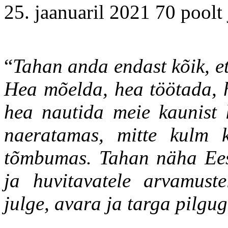
25. jaanuaril 2021 70 poolt 
“
Tahan anda endast kõik, et
Hea mõelda, hea töötada, h
hea nautida meie kaunist 
naeratamas, mitte kulm k
tõmbumas. Tahan näha Eesti
ja huvitavatele arvamustel
julge, avara ja targa pilgu