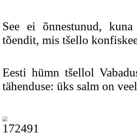
See ei õnnestunud, kuna 
tõendit, mis tšello konfiske
Eesti hümn tšellol Vabadu
tähenduse: üks salm on veel