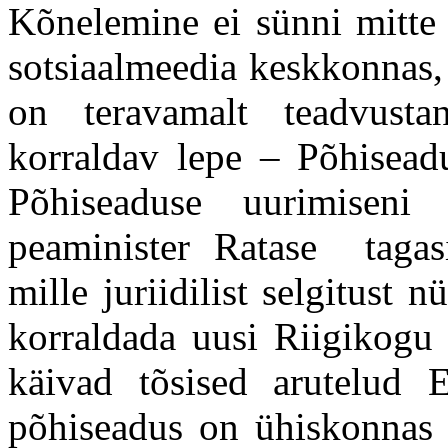
Kõnelemine ei sünni mitte 
sotsiaalmeedia keskkonnas,
on teravamalt teadvusta
korraldav lepe – Põhiseadu
Põhiseaduse uurimisen
peaminister Ratase tagas
mille juriidilist selgitust 
korraldada uusi Riigikogu
käivad tõsised arutelud E
põhiseadus on ühiskonnas a