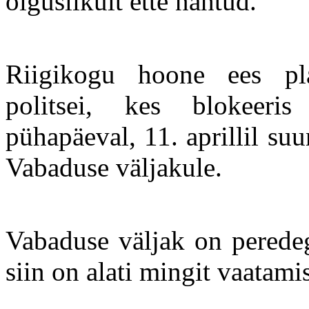
õiguslikult ette nähtud.
Riigikogu hoone ees plak
politsei, kes blokeeri
pühapäeval, 11. aprillil s
Vabaduse väljakule.
Vabaduse väljak on peredeg
siin on alati mingit vaatamis