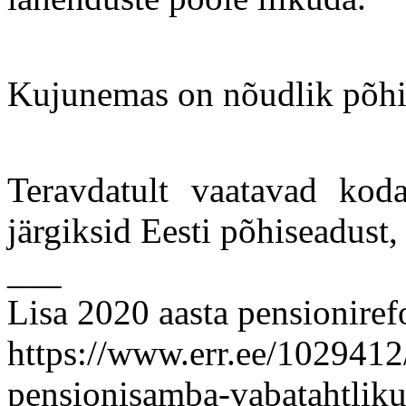
Kujunemas on nõudlik põhis
Teravdatult vaatavad koda
järgiksid Eesti põhiseadust
___
Lisa 2020 aasta pensionir
https://www.err.ee/1029412/
pensionisamba-vabatahtlik