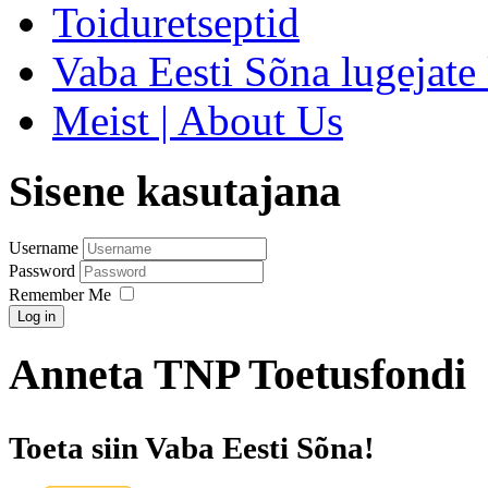
Toiduretseptid
Vaba Eesti Sõna lugejate 
Meist | About Us
Sisene kasutajana
Username
Password
Remember Me
Log in
Anneta TNP Toetusfondi
Toeta siin Vaba Eesti Sõna!