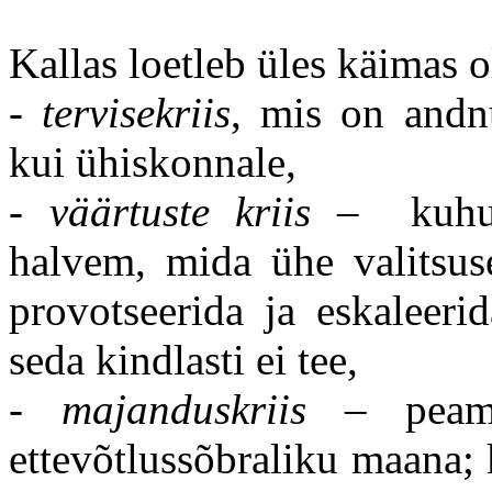
Kallas loetleb üles käimas o
-
tervisekriis
, mis on andn
kui ühiskonnale,
-
väärtuste kriis
– kuhu 
halvem, mida ühe valitsuse
provotseerida ja eskaleeri
seda kindlasti ei tee,
-
majanduskriis
– peame
ettevõtlussõbraliku maana;