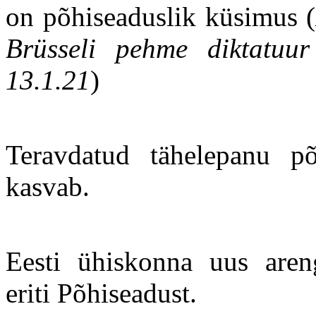
on põhiseaduslik küsimus (
Brüsseli pehme diktatuur
13.1.21
)
Teravdatud tähelepanu põh
kasvab.
Eesti ühiskonna uus areng
eriti Põhiseadust.