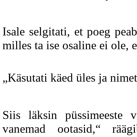
Isale selgitati, et poeg pe
milles ta ise osaline ei ole, 
„Käsutati käed üles ja nimetat
Siis läksin püssimeeste 
vanemad ootasid,“ rää