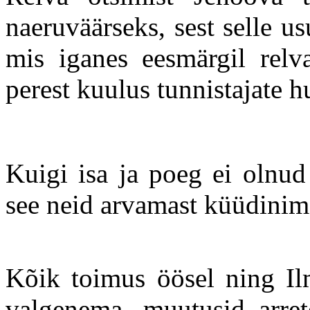
naeruväärseks, sest selle u
mis iganes eesmärgil relv
perest kuulus tunnistajate 
Kuigi isa ja poeg ei olnud
see neid arvamast küüdinim
Kõik toimus öösel ning Il
valgenema, muutusid arrete