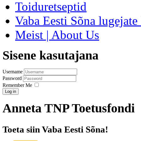
Toiduretseptid
Vaba Eesti Sõna lugejate 
Meist | About Us
Sisene kasutajana
Username
Password
Remember Me
Log in
Anneta TNP Toetusfondi
Toeta siin Vaba Eesti Sõna!