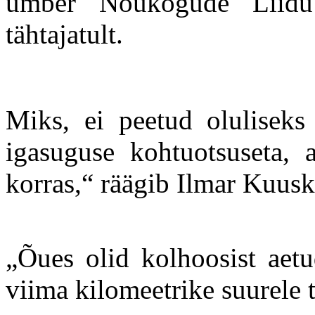
ümber Nõukogude Liidu 
tähtajatult.
Miks, ei peetud oluliseks
igasuguse kohtuotsuseta, a
korras,“ räägib Ilmar Kuusk
„Õues olid kolhoosist aet
viima kilomeetrike suurele t