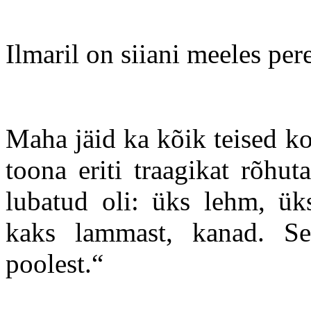
Ilmaril on siiani meeles per
Maha jäid ka kõik teised k
toona eriti traagikat rõhu
lubatud oli: üks lehm, üks
kaks lammast, kanad. S
poolest.“