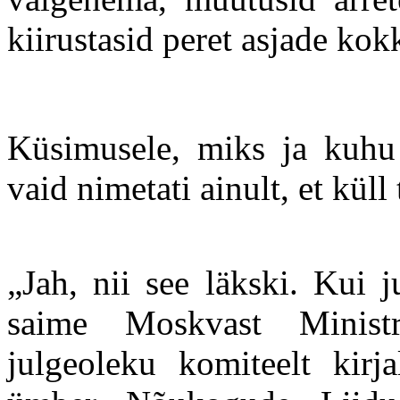
kiirustasid peret asjade ko
Küsimusele, miks ja kuhu 
vaid nimetati ainult, et küll
„Jah, nii see läkski. Kui j
saime Moskvast Minist
julgeoleku komiteelt kirja