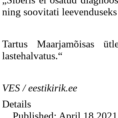
ning soovitati leevenduseks
Tartus Maarjamõisas ütl
lastehalvatus.“
VES / eestikirik.ee
Details
Published: April 18 2021