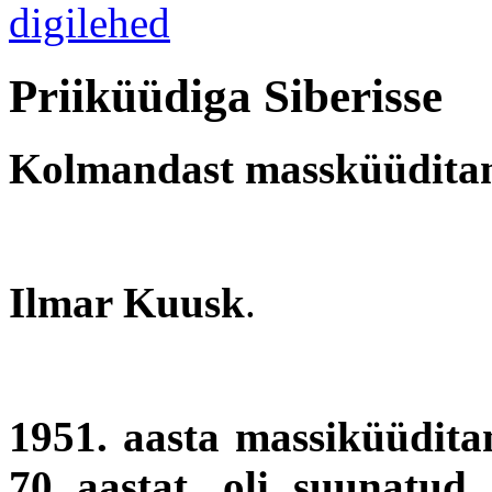
Priiküüdiga Siberisse
Kolmandast massküüditam
Ilmar Kuusk
.
1951. aasta massiküüditam
70 aastat, oli suunatud 