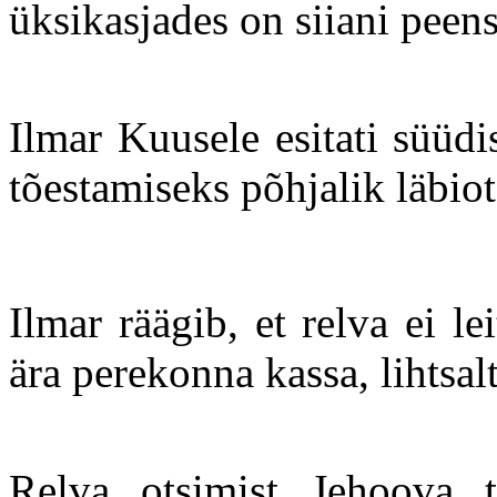
üksikasjades on siiani peen
Ilmar Kuusele esitati süüdi
tõestamiseks põhjalik läbio
Ilmar räägib, et relva ei l
ära perekonna kassa, lihtsal
Relva otsimist Jehoova t