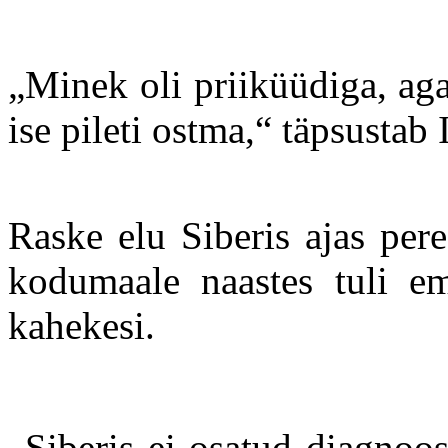
„Minek oli priiküüdiga, aga
ise pileti ostma,“ täpsustab 
Raske elu Siberis ajas pere
kodumaale naastes tuli em
kahekesi.
„Siberis ei osatud diagnoo