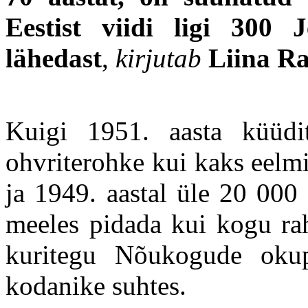
Eestist viidi ligi 300 
lähedast
,
kirjutab
Liina R
Kuigi 1951. aasta küüdi
ohvriterohke kui kaks eelmi
ja 1949. aastal üle 20 000 
meeles pidada kui kogu rah
kuritegu Nõukogude okup
kodanike suhtes.