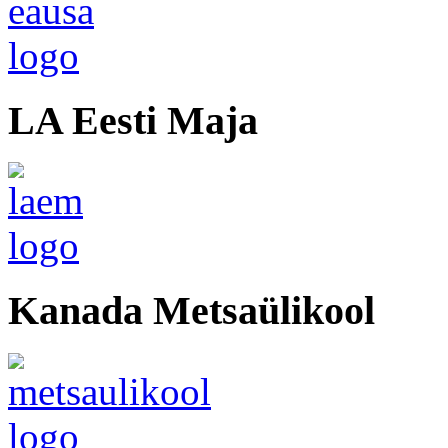
LA Eesti Maja
Kanada Metsaülikool