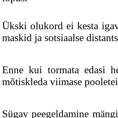
Ükski olukord ei kesta iga
maskid ja sotsiaalse distant
Enne kui tormata edasi he
mõtiskleda viimase pooletei
Sügav peegeldamine mängib 