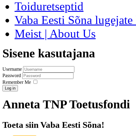
Toiduretseptid
Vaba Eesti Sõna lugejate 
Meist | About Us
Sisene kasutajana
Username
Password
Remember Me
Log in
Anneta TNP Toetusfondi
Toeta siin Vaba Eesti Sõna!