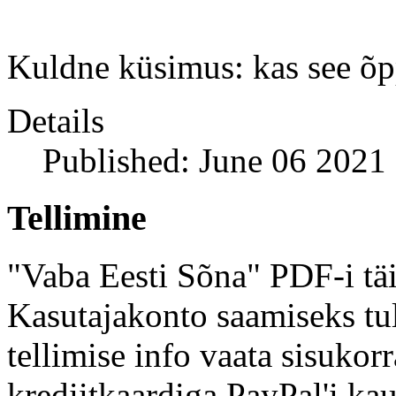
Kuldne küsimus: kas see õp
Details
Published: June 06 2021
Tellimine
"Vaba Eesti Sõna" PDF-i täi
Kasutajakonto saamiseks tul
tellimise info vaata sisukor
krediitkaardiga PayPal'i kau