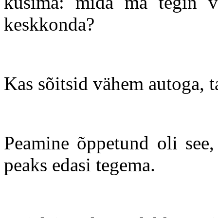
küsima: mida ma tegin vi
keskkonda?
Kas sõitsid vähem autoga, t
Peamine õppetund oli see, 
peaks edasi tegema.