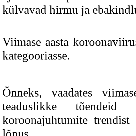
külvavad hirmu ja ebakindl
Viimase aasta koroonaviiru
kategooriasse.
Õnneks, vaadates viima
teaduslikke tõendeid
koroonajuhtumite trendist
lõpus.