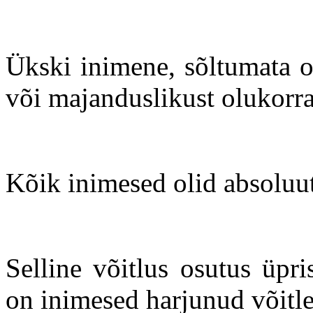
Ükski inimene, sõltumata om
või majanduslikust olukorras
Kõik inimesed olid absoluuts
Selline võitlus osutus üpr
on inimesed harjunud võitle