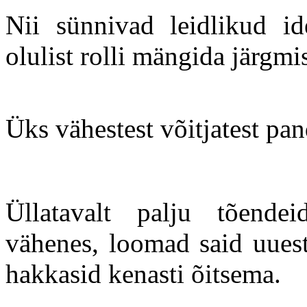
Nii sünnivad leidlikud i
olulist rolli mängida järgmi
Üks vähestest võitjatest pa
Üllatavalt palju tõendei
vähenes, loomad said uuest
hakkasid kenasti õitsema.