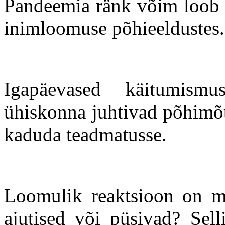
Pandeemia ränk võim loob 
inimloomuse põhieeldustes.
Igapäevased käitumismu
ühiskonna juhtivad põhimõt
kaduda teadmatusse.
Loomulik reaktsioon on m
ajutised või püsivad? Sell