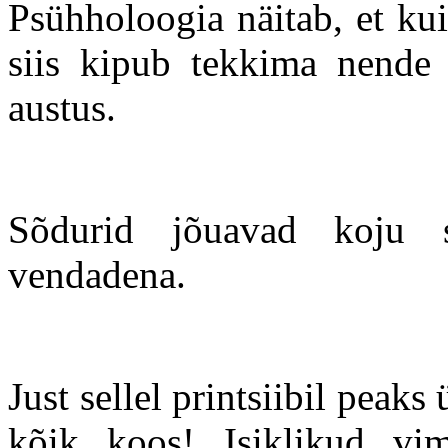
Psühholoogia näitab, et kui
siis kipub tekkima nende 
austus.
Sõdurid jõuavad koju s
vendadena.
Just sellel printsiibil peak
kõik koos! Isiklikud vi