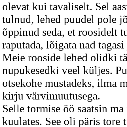
olevat kui tavaliselt. Sel a
tulnud, lehed puudel pole j
õppinud seda, et roosidelt 
raputada, lõigata nad tagasi
Meie rooside lehed olidki t
nupukesedki veel küljes. Pu
otsekohe mustadeks, ilma m
kirju värvimuutusega.
Selle tormise öö saatsin ma
kuulates. See oli päris tore 