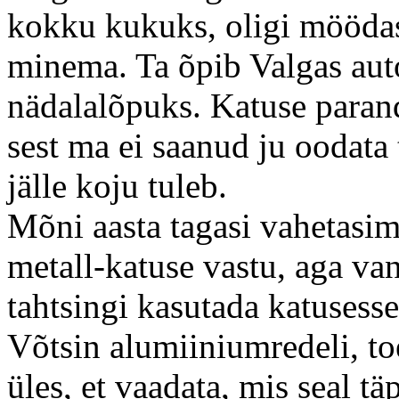
kokku kukuks, oligi möödas.
minema. Ta õpib Valgas aut
nädalalõpuks. Katuse paran
sest ma ei saanud ju oodata 
jälle koju tuleb.
Mõni aasta tagasi vahetasime
metall-katuse vastu, aga van
tahtsingi kasutada katusess
Võtsin alumiiniumredeli, toet
üles, et vaadata, mis seal tä