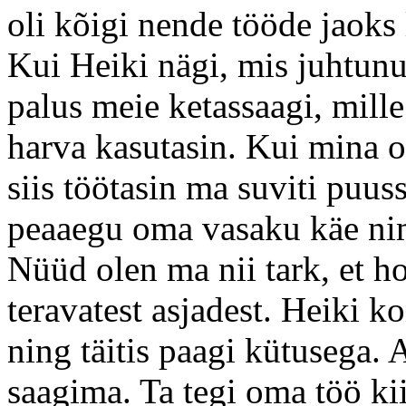
oli kõigi nende tööde jaoks 
Kui Heiki nägi, mis juhtunu
palus meie ketassaagi, mill
harva kasutasin. Kui mina o
siis töötasin ma suviti puus
peaaegu oma vasaku käe nim
Nüüd olen ma nii tark, et ho
teravatest asjadest. Heiki ko
ning täitis paagi kütusega. 
saagima. Ta tegi oma töö kiir