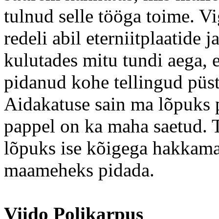
tulnud selle tööga toime. Vig
redeli abil eterniitplaatide
kulutades mitu tundi aega, e
pidanud kohe tellingud püs
Aidakatuse sain ma lõpuks 
pappel on ka maha saetud. T
lõpuks ise kõigega hakkama 
maameheks pidada.
Viido Polikarpus