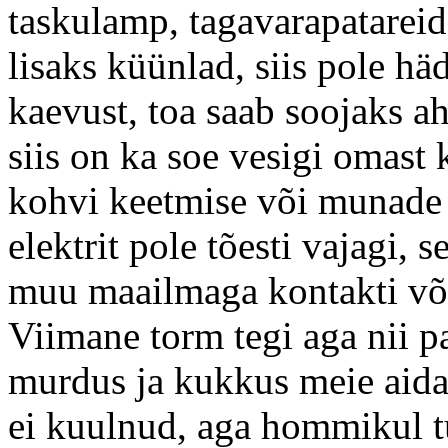
taskulamp, tagavarapatareid 
lisaks küünlad, siis pole hä
kaevust, toa saab soojaks ahj
siis on ka soe vesigi omast 
kohvi keetmise või munade 
elektrit pole tõesti vajagi, s
muu maailmaga kontakti võt
Viimane torm tegi aga nii p
murdus ja kukkus meie aida
ei kuulnud, aga hommikul 