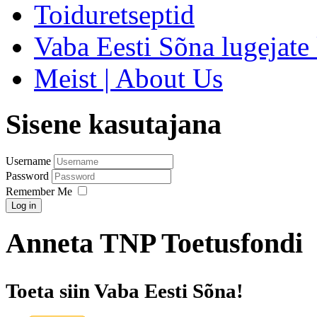
Toiduretseptid
Vaba Eesti Sõna lugejate 
Meist | About Us
Sisene kasutajana
Username
Password
Remember Me
Log in
Anneta TNP Toetusfondi
Toeta siin Vaba Eesti Sõna!