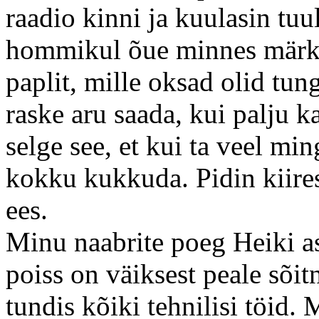
raadio kinni ja kuulasin tuu
hommikul õue minnes märka
paplit, mille oksad olid tun
raske aru saada, kui palju k
selge see, et kui ta veel ming
kokku kukkuda. Pidin kiirest
ees.
Minu naabrite poeg Heiki ast
poiss on väiksest peale sõit
tundis kõiki tehnilisi töid. M