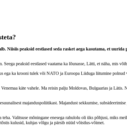
steta?
lb. Niisiis peaksid eestlased seda rasket aega kasutama, et uurida
em. Seega peaksid eestlased vaatama ka lõunasse, Lätti, et näha, mis v
vus ega ka krooni tulek või NATO ja Euroopa Liiduga liitumine polnud võ
otuses Venemaa käte vahele. Ma reisin palju Moldovas, Bulgaarias ja Lät
äänesuunalisest majanduspoliitikast. Majandust sekkumise, subsideerimise
 raha teha. Valitsuse mõningane enesega rahulolu oli üks põhjusi, miks 
õstis kulusid, kuhjas võlgu ja pärsib nüüd võistlus-võimet.