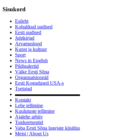
Sisukord
Esileht
Kohalikud uudised
Eesti uudised
Juhtkirjad
Arvamuslood
Kunst ja kultuur
Sport
News in English
Pildigaleriid
Väike Eesti Sõna
Organisatsioonid
Eesti Kogudused USA-s
Toetajad
▬▬▬▬▬▬▬▬▬▬▬▬▬
Kontakt
Lehe tellimine
Kuulutuste tellimine
Ajalehe arhiiv
Toiduretseptid
Vaba Eesti Sõna lugejate küsitlus
Meist | About Us