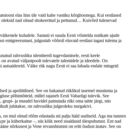
tsiooni elas linn üle vaid kahe vastiku kõrghoonega. Kui eestlased
es oleksid nad olnud shokeeritud ja pettunud… Kuivõrd tulenevad
 väikestele kuludele. Samuti ei suuda Eesti võistelda nutikate ajude
i emigreerumast, julgustab võõrsil elavaid eestlasi tagasi tulema ja
natud rahvusliku identiteedi tugevdamisele, eesti keele
 on avatud väljastpoolt tulevatele talentidele ja ideedele. On
i autsaidereid. Väike riik nagu Eesti ei saa lubada endale mingeid
lsed ja apoliitilised. See on hakanud riiklikul tasemel muutuma ja
gluse põhimõtteid, millel rajaneb Eesti Vabariigi tulevik. See
, grupi- ja muudel huvidel painutada riiki oma tahte järgi, mis
ikult juhitakse, on rahvusliku julgeoleku nurgakivi.
es, on mul olnud rõõm edastada nii palju häid uudiseid. Aga ma tunnen
ype ja küberkaitse –, siis kõik need sisaldasid ülespuhutust. Ent nad
ääne nõrkusest ja Vene revanshismist on eriti õudust äratav. See on