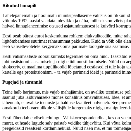
Rikutud linnapilt
Tähelepanematu ja hoolimatu munitsipaaltaseme valitsus on rikkunud T
võinuks 1992. aastal vaadata tulevikku ja näha, milliseks on vilets 
halvad linnaplaneerimise otsused asjatundmatusest ja kuivõrd korruptsi
Eesti peab pärast eurot keskenduma rohkem elukvaliteedile, mitte raha h
ligitõmbamises suurimat rahasummat pakkudes. Kuid ta võib olla elamise
teeb välisettevõtetele kergemaks oma parimate töötajate siia saatmise.
Eesti välismaalaste-sõbralikumaks tegemisel on oma hind. Taastatud i
juhtpositsiooni taastamisele ja riigi eliidi uuesti loomisele. Nüüd on a
shokeeriv, et maailma tippülikoolid lõpetanud eestlased ei tule koju t
kartelle ega protektsionismi – ta vajab parimaid ideid ja parimaid inimes
Pugejad ja türannid
Teine halb harjumus, mis vajab mahajätmist, on avaliku teenistuse poli
saanud juba laiduväärseks mõnes kohalikus omavalitsuses. Idee, et amet
tähendab, et avalike teenuste ja halduse kvaliteet halveneb. See premee
omakorda teeb vaenulikule välisjõule kergemaks riigiga manipuleerida. 
Eesti tähendab endiselt edulugu. Väliskorrespondendina, kes on veetnu
muret, et heade lugude salv paistab veidike tühjavõitu. Kui võtta kolm 
peegeldasid reaalseid kordaminekuid. Nüüd näen ma, et mu toimetajad o