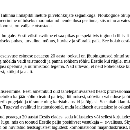
allinna linnapildi inetute pilvelõhkujate segadikuga. Nõukogude okupa
planeerimine nüüdseks moonutanud nende ilusa pealinna, siis minu arvat
oonist, on valijate otsustada.
ulgale. Eesti võistlusvõime ei saa pikas perspektiivis tugineda lihtsalt
ks puhas, turvaline, mõnus, huvitav ja sõbralik paik. See hoiab eestlas
seseisvuse esimese peaaegu 20 aasta jooksul on jõupingutused olnud suu
eg mõelda veidi teistmoodi ja panna rohkem rõhku Eestile kui riigile, mis
agasi õpetama ja uurimistööd tegema. Nad ütlevad, et neid koheldakse ku
i, kõikjal ja alati.
tiseerimine. Eesti ametnikud olid tähelepanuväärselt head: professionaa
niku karjäär sõltub teatud parteiga liitumisest, söövitab vabaduse ja õi
rib pugejaid ja türanne ning karistab ausaid ja õiglasi. See aitab klanni-
Tugevad avalikud institutsioonid, mida laialdaselt austatakse ja oskusl
d peaaegu 20 aastat Eestis elades, seda külastades või sellest kirjutad
lugu, mis on toonud Eestile palju positiivset vastukaja – e-valitsus, Sk
n huvitatud teistsugustest lugudest: kombinatsioon majanduskriisist, l