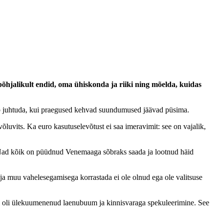
 põhjalikult endid, oma ühiskonda ja riiki ning mõelda, kuidas
õib juhtuda, kui praegused kehvad suundumused jäävad püsima.
luvits. Ka euro kasutuselevõtust ei saa imeravimit: see on vajalik,
is. Nad kõik on püüdnud Venemaaga sõbraks saada ja lootnud häid
 ja muu vahelesegamisega korrastada ei ole olnud ega ole valitsuse
meil oli ülekuumenenud laenubuum ja kinnisvaraga spekuleerimine. See