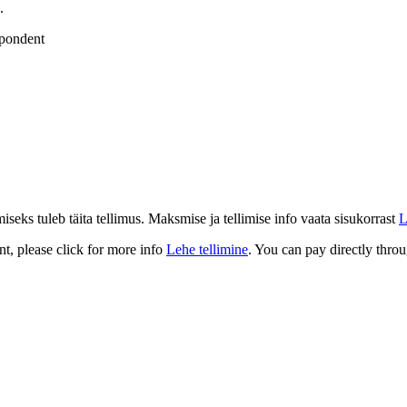
.
spondent
eks tuleb täita tellimus. Maksmise ja tellimise info vaata sisukorrast
L
t, please click for more info
Lehe tellimine
. You can pay directly throu