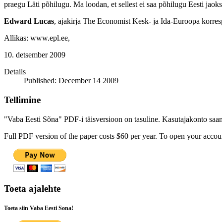
praegu Läti põhilugu. Ma loodan, et sellest ei saa põhilugu Eesti jaoks
Edward Lucas
, ajakirja The Economist Kesk- ja Ida-Euroopa korre
Allikas: www.epl.ee,
10. detsember 2009
Details
Published: December 14 2009
Tellimine
"Vaba Eesti Sõna" PDF-i täisversioon on tasuline. Kasutajakonto saamis
Full PDF version of the paper costs $60 per year. To open your accoun
Toeta ajalehte
Toeta siin Vaba Eesti Sona!