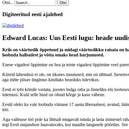
Otsi...
Otsi
Digiteeritud eesti ajalehed
Edward Lucas: Uus Eesti lugu: heade uudi
Kriis on väärtuslik õppetund ja midagi väärtuslikku raisata on ha
loobuda halbadest ja võtta omaks head harjumused.
Enese vigadest õppimine on hea ja teiste vigadest õppimine veel par
Kiireid lahendusi ei ole, on üksnes muutused, mis on tähtsad. Iseseis
aga mitte piisav tingimus kindlaks heaoluks tulevikus.
Eesti ei tohi kriisile vastata, joostes hulga raha ja õnneliku elu lo
tulemusi. Kuid selle hind on olnud kõrge ja kasu vähene.
Eestil oleks ka vale loobuda viimase 17 aasta liberaalsest, avatud, l
töö.
Aga valitsuse töö pole ka lihtsalt mugavalt istuda ja lasta inimestel
tegi Eesti majanduse haavatavaks, kui maailm langusele pöördus. See t