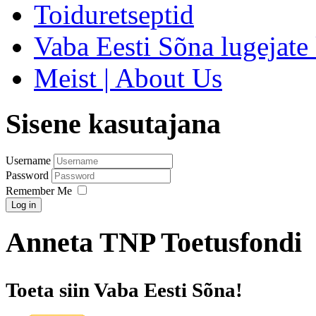
Toiduretseptid
Vaba Eesti Sõna lugejate 
Meist | About Us
Sisene kasutajana
Username
Password
Remember Me
Log in
Anneta TNP Toetusfondi
Toeta siin Vaba Eesti Sõna!