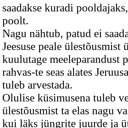
saadakse kuradi pooldajaks,
poolt.
Nagu nähtub, patud ei saad
Jeesuse peale ülestõusmist ü
kuulutage meeleparandust p
rahvas-te seas alates Jeruu
tuleb arvestada.
Olulise küsimusena tuleb vee
ülestõusmist ta elas nagu v
kui läks jüngrite juurde ja ü