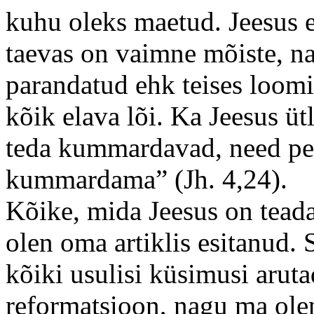
kuhu oleks maetud. Jeesus e
taevas on vaimne mõiste, n
parandatud ehk teises loom
kõik elava lõi. Ka Jeesus üt
teda kummardavad, need pea
kummardama” (Jh. 4,24).
Kõike, mida Jeesus on teada
olen oma artiklis esitanud. S
kõiki usulisi küsimusi aruta
reformatsioon, nagu ma olen 