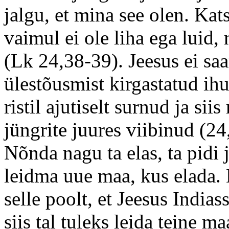
jalgu, et mina see olen. Kat
vaimul ei ole liha ega luid,
(Lk 24,38-39). Jeesus ei s
ülestõusmist kirgastatud ihu
ristil ajutiselt surnud ja si
jüngrite juures viibinud (24
Nõnda nagu ta elas, ta pidi 
leidma uue maa, kus elada. 
selle poolt, et Jeesus Indiass
siis tal tuleks leida teine m