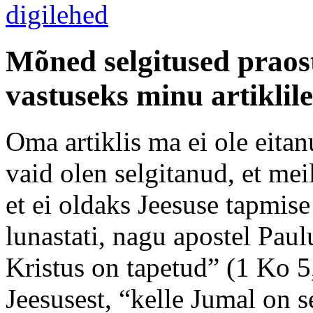
Mõned selgitused praos
vastuseks minu artiklil
Oma artiklis ma ei ole eita
vaid olen selgitanud, et mei
et ei oldaks Jeesuse tapmis
lunastati, nagu apostel Paul
Kristus on tapetud” (1 Ko 5
Jeesusest, “kelle Jumal on 