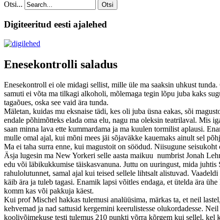
Otsi...
Otsi
Digiteeritud eesti ajalehed
Enesekontrolli saladus
Enesekontroll ei ole midagi sellist, mille üle ma saaksin uhkust tunda
samuti ei võta ma tilkagi alkoholi, mõlemaga tegin lõpu juba kaks sugup
tagaõues, oska see vaid ära tunda.
Mäletan, kuidas mu eksnaise tädi, kes oli juba üsna eakas, sõi magustoi
endale põhimõtteks elada oma elu, nagu ma oleksin teatrilaval. Mis iga
saan minna lava ette kummardama ja ma kuulen tormilist aplausi. Enam
mulle omal ajal, kui mõni mees jäi sõjaväkke kauemaks ainult sel põh
Ma ei taha surra enne, kui magustoit on söödud. Niisugune seisukoht on
Äsja lugesin ma New Yorkeri selle aasta maikuu numbrist Jonah Lehreri
edu või läbikukkumise täiskasvanuna. Juttu on uuringust, mida juhtis S
rahulolutunnet, samal ajal kui teised sellele lihtsalt alistuvad. Vaade
käib ära ja tuleb tagasi. Enamik lapsi võitles endaga, et ütelda ära
komm kas või pakkuja käest.
Kui prof Mischel hakkas tulemusi analüüsima, märkas ta, et neil laste
kehvemad ja nad sattusid kergemini keerulistesse olukordadesse. Neil 
koolivõimekuse testi tulemus 210 punkti võrra kõrgem kui sellel, kel