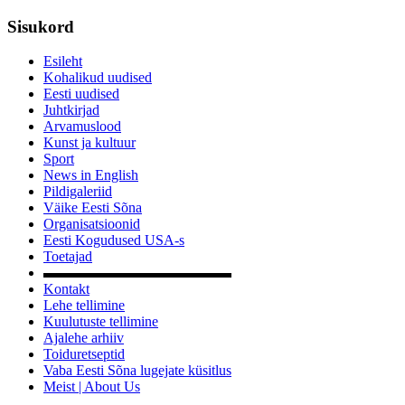
Sisukord
Esileht
Kohalikud uudised
Eesti uudised
Juhtkirjad
Arvamuslood
Kunst ja kultuur
Sport
News in English
Pildigaleriid
Väike Eesti Sõna
Organisatsioonid
Eesti Kogudused USA-s
Toetajad
▬▬▬▬▬▬▬▬▬▬▬▬▬
Kontakt
Lehe tellimine
Kuulutuste tellimine
Ajalehe arhiiv
Toiduretseptid
Vaba Eesti Sõna lugejate küsitlus
Meist | About Us