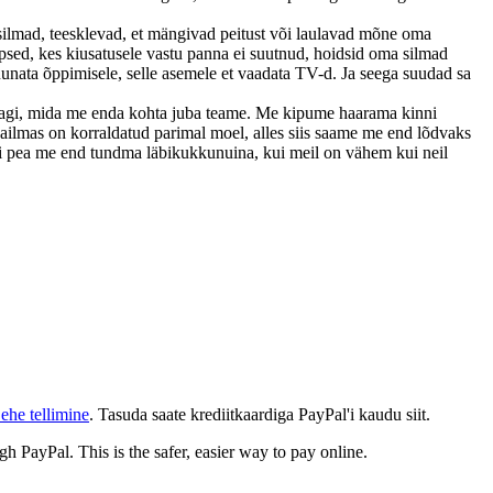
 silmad, teesklevad, et mängivad peitust või laulavad mõne oma
psed, kes kiusatusele vastu panna ei suutnud, hoidsid oma silmad
unata õppimisele, selle asemele et vaadata TV-d. Ja seega suudad sa
idagi, mida me enda kohta juba teame. Me kipume haarama kinni
aailmas on korraldatud parimal moel, alles siis saame me end lõdvaks
 ei pea me end tundma läbikukkunuina, kui meil on vähem kui neil
ehe tellimine
. Tasuda saate krediitkaardiga PayPal'i kaudu siit.
gh PayPal. This is the safer, easier way to pay online.