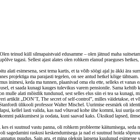
. Olen teinud küll silmapaistvaid edusamme – olen jätnud maha suitsetami
õlve tagasi. Sellest ajast alates olen rohkem elanud praeguses hetkes, t
tu alati esimesena, sest tema kartis, et ta võib söögi ajal ju äkki ära s
nes projektiga ma parajasti tegelen, on see antud hetkel kõige tähtsam.
us inimesi, keda ma tunnen, plaanivad oma elu ette, selleks et vanas ea
jusel, et saada kunagi kauges tulevikus varem pensionile. Sama kehtib 
 mulle alati mõistlik tundunud, sest selles elus siin ei tea sa kunagi, m
 artiklit „DON’T, The secret of self-control”, milles väidetakse, et võ
tanfordi ülikooli professor Walter Mischel. Uurimise eesmärk oli identi
ldi lapsi, kellel lasti valida, kas nad võtavad kohe ühe kommi, kui uurij
 ühe kommi pakkumisest ja oodata, kuni saavad kaks. Üksikud lapsed, ilm
l, kes ei suutnud vastu panna, oli rohkem probleeme käitumisega, seda 
oli sagedamini raskusi keskendumisega ja nad ei suutnud hoida sõprusside
 kannatus puudus. Sain aru, et mina oleksin lapsena kuulunud esimesse s