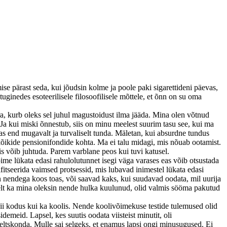
se pärast seda, kui jõudsin kolme ja poole paki sigarettideni päevas,
uginedes esoteerilisele filosoofilisele mõttele, et õnn on su oma
urra, kurb oleks sel juhul magustoidust ilma jääda. Mina olen võtnud
 Ja kui miski õnnestub, siis on minu meelest suurim tasu see, kui ma
s end mugavalt ja turvaliselt tunda. Mäletan, kui absurdne tundus
kõikide pensionifondide kohta. Ma ei talu midagi, mis nõuab ootamist.
is võib juhtuda. Parem varblane peos kui tuvi katusel.
ime lükata edasi rahulolutunnet isegi väga varases eas võib otsustada
fitseerida vaimsed protsessid, mis lubavad inimestel lükata edasi
a on nendega koos toas, või saavad kaks, kui suudavad oodata, mil uurija
selt ka mina oleksin nende hulka kuulunud, olid valmis sööma pakutud
nii kodus kui ka koolis. Nende koolivõimekuse testide tulemused olid
meid. Lapsel, kes suutis oodata viisteist minutit, oli
eltskonda. Mulle sai selgeks, et enamus lapsi ongi minusugused. Ei