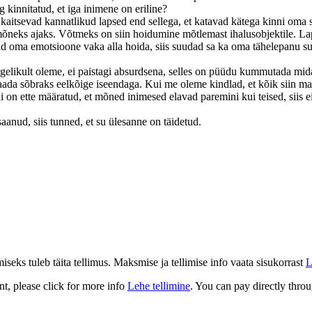
 kinnitatud, et iga inimene on eriline?
, kaitsevad kannatlikud lapsed end sellega, et katavad kätega kinni oma
i mõneks ajaks. Võtmeks on siin hoidumine mõtlemast ihalusobjektile. La
ad oma emotsioone vaka alla hoida, siis suudad sa ka oma tähelepanu su
egelikult oleme, ei paistagi absurdsena, selles on püüdu kummutada m
n saada sõbraks eelkõige iseendaga. Kui me oleme kindlad, et kõik siin m
i on ette määratud, et mõned inimesed elavad paremini kui teised, siis
aanud, siis tunned, et su ülesanne on täidetud.
eks tuleb täita tellimus. Maksmise ja tellimise info vaata sisukorrast
L
t, please click for more info
Lehe tellimine
. You can pay directly throu