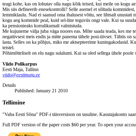
teagi kohe, kas on lohutav olla nagu kõik teised, kui meile on kogu aeg
Mis siis defineerib enesekontrolli? Selle asemel et sõltuda kommidest
lemmiklaulu. Nad ei saanud oma ihalusest võitu, see lihtsalt unustat
kogu aeg kommide peal, kuid sel-line teguviis ongi vale. Kui sa suud
ka pensionieaks korralikumalt valmistuda.
Me kujuneme välja juba väga noores eas. Mõte saada teada, kes me t
negatiivsest meis endis ja mitte panema tähele posi-tiivset. Tähtis o
lasta. Selles on ka põhjus, miks me aktsepteerime kuningakodasid. Ku
teistel.
Põhimõtteliselt on elu nagu sulalumi. Kui sa oled sellega ühele poole s
Viido Polikarpus
Eesti Maja, Tallinn
viido@eestimaja.ee
Details
Published: January 21 2010
Tellimine
"Vaba Eesti Sõna" PDF-i täisversioon on tasuline. Kasutajakonto saamis
Full PDF version of the paper costs $60 per year. To open your accoun