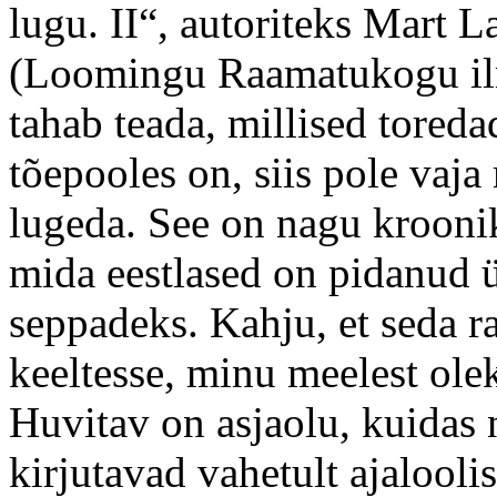
lugu. II“, autoriteks Mart L
(Loomingu Raamatukogu ilm
tahab teada, millised toreda
tõepooles on, siis pole vaj
lugeda. See on nagu kroonik
mida eestlased on pidanud ü
seppadeks. Kahju, et seda ra
keeltesse, minu meelest olek
Huvitav on asjaolu, kuidas 
kirjutavad vahetult ajalooli