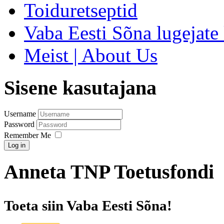
Toiduretseptid
Vaba Eesti Sõna lugejate 
Meist | About Us
Sisene kasutajana
Username
Password
Remember Me
Log in
Anneta TNP Toetusfondi
Toeta siin Vaba Eesti Sõna!