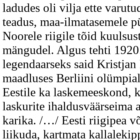
ladudes oli vilja ette varu
teadus, maa-ilmatasemele pür
Noorele riigile tõid kuulsu
mängudel. Algus tehti 1920.
legendaarseks said Kristjan
maadluses Berliini olümpial 
Eestile ka laskemeeskond, ke
laskurite ihaldusväärseima 
karika. /…/ Eesti riigipea v
liikuda, kartmata kallalekip