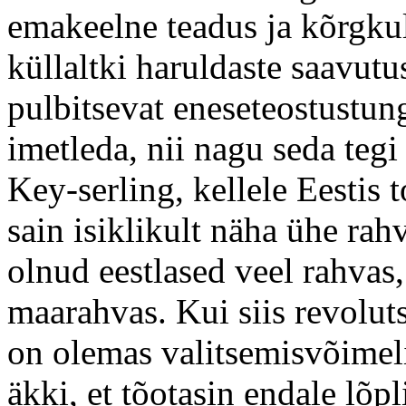
emakeelne teadus ja kõrgku
küllaltki haruldaste saavut
pulbitsevat eneseteostustung
imetleda, nii nagu seda tegi
Key-serling, kellele Eestis
sain isiklikult näha ühe rah
olnud eestlased veel rahvas,
maarahvas. Kui siis revolut
on olemas valitsemisvõimeli
äkki, et tõotasin endale lõp