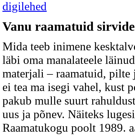
Vanu raamatuid sirvide
Mida teeb inimene kesktalve
läbi oma manalateele läin
materjali – raamatuid, pilte 
ei tea ma isegi vahel, kust
pakub mulle suurt rahuldust
uus ja põnev. Näiteks luge
Raamatukogu poolt 1989. aa