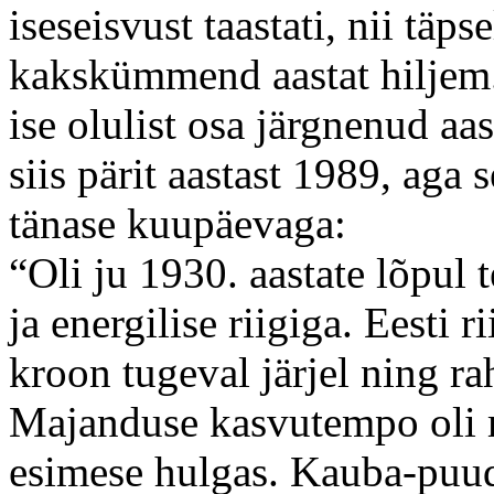
iseseisvust taastati, nii täpse
kakskümmend aastat hiljem.
ise olulist osa järgnenud aas
siis pärit aastast 1989, aga 
tänase kuupäevaga:
“Oli ju 1930. aastate lõpul
ja energilise riigiga. Eesti r
kroon tugeval järjel ning ra
Majanduse kasvutempo oli 
esimese hulgas. Kauba-puudu