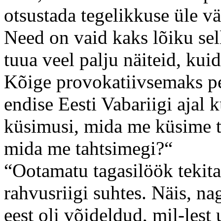
otsustada tegelikkuse üle v
Need on vaid kaks lõiku sell
tuua veel palju näiteid, ku
Kõige provokatiivsemaks pe
endise Eesti Vabariigi ajal 
küsimusi, mida me küsime tä
mida me tahtsimegi?“
“Ootamatu tagasilöök tekita
rahvusriigi suhtes. Näis, na
eest oli võideldud, mil-lest