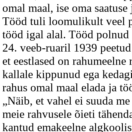
omal maal, ise oma saatuse 
Tööd tuli loomulikult veel p
tööd igal alal. Tööd polnud
24. veeb-ruaril 1939 peetud
et eestlased on rahumeelne 
kallale kippunud ega kedagi
rahus omal maal elada ja tö
„Näib, et vahel ei suuda me 
meie rahvusele õieti tähend
kantud emakeelne algkoolist