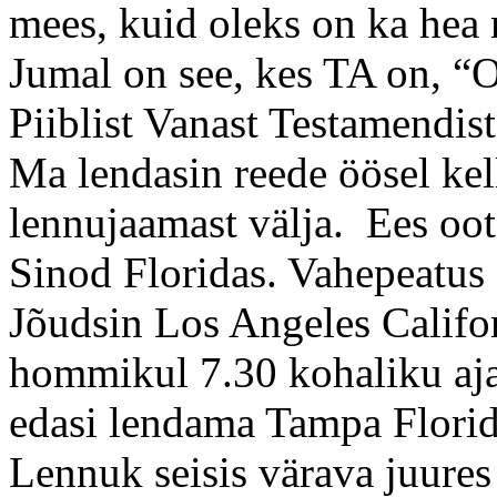
mees, kuid oleks on ka hea
Jumal on see, kes TA on, “Ol
Piiblist Vanast Testamendist
Ma lendasin reede öösel ke
lennujaamast välja. Ees oot
Sinod Floridas. Vahepeatus
Jõudsin Los Angeles Calif
hommikul 7.30 kohaliku aja 
edasi lendama Tampa Florid
Lennuk seisis värava juures j