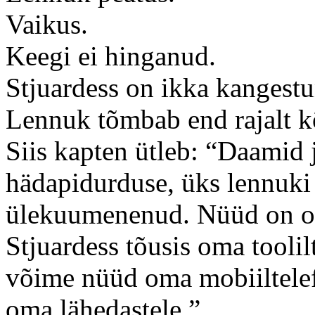
Vaikus.
Keegi ei hinganud.
Stjuardess on ikka kangest
Lennuk tõmbab end rajalt k
Siis kapten ütleb: “Daamid 
hädapidurduse, üks lennuki m
ülekuumenenud. Nüüd on o
Stjuardess tõusis oma toolil
võime nüüd oma mobiiltelefo
oma lähedastele.”