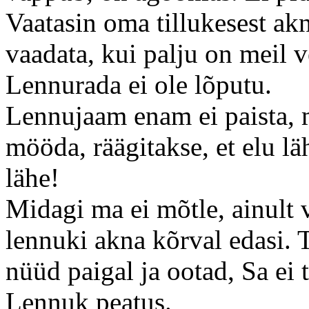
Vaatasin oma tillukesest akn
vaadata, kui palju on meil v
Lennurada ei ole lõputu.
Lennujaam enam ei paista, m
mööda, räägitakse, et elu lä
lähe!
Midagi ma ei mõtle, ainult 
lennuki akna kõrval edasi. T
nüüd paigal ja ootad, Sa ei
Lennuk peatus.