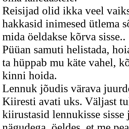
Reisijad olid ikka veel vaiks
hakkasid inimesed ütlema s
mida öeldakse kõrva sisse..
Püüan samuti helistada, hoia
ta hüppab mu käte vahel, k
kinni hoida.
Lennuk jõudis värava juurd
Kiiresti avati uks. Väljast 
kiirustasid lennukisse sisse
nägudega, öeldes, et me pe