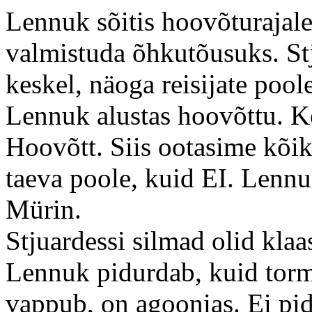
Lennuk sõitis hoovõturajale
valmistuda õhkutõusuks. Stj
keskel, näoga reisijate poole
Lennuk alustas hoovõttu. Kõ
Hoovõtt. Siis ootasime kõi
taeva poole, kuid EI. Lenn
Mürin.
Stjuardessi silmad olid kla
Lennuk pidurdab, kuid torm
vappub, on agoonias. Ei pid