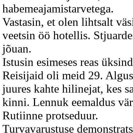
habemeajamistarvetega.
Vastasin, et olen lihtsalt vä
veetsin öö hotellis. Stjuard
jõuan.
Istusin esimeses reas üksin
Reisijaid oli meid 29. Algu
juures kahte hilinejat, kes 
kinni. Lennuk eemaldus vär
Rutiinne protseduur.
Turvavarustuse demonstrats