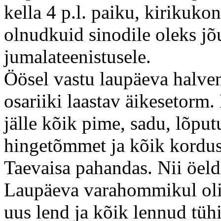
kella 4 p.l. paiku, kirikukon
olnudkuid sinodile oleks j
jumalateenistusele.
Öösel vastu laupäeva halven
osariiki laastav äikesetorm.
jälle kõik pime, sadu, lõput
hingetõmmet ja kõik kordus
Taevaisa pahandas. Nii öeldi
Laupäeva varahommikul oli
uus lend ja kõik lennud tüh