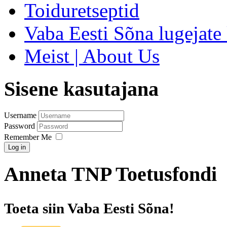
Toiduretseptid
Vaba Eesti Sõna lugejate 
Meist | About Us
Sisene kasutajana
Username
Password
Remember Me
Log in
Anneta TNP Toetusfondi
Toeta siin Vaba Eesti Sõna!