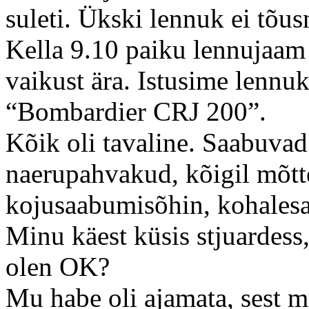
suleti. Ükski lennuk ei tõ
Kella 9.10 paiku lennujaam a
vaikust ära. Istusime lennuk
“Bombardier CRJ 200”.
Kõik oli tavaline. Saabuvad 
naerupahvakud, kõigil mõtt
kojusaabumisõhin, kohales
Minu käest küsis stjuardess
olen OK?
Mu habe oli ajamata, sest 