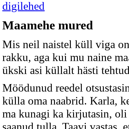
Maamehe mured
Mis neil naistel küll viga 
rakku, aga kui mu naine maa
ükski asi küllalt hästi tehtud
Möödunud reedel otsustasin
külla oma naabrid. Karla, k
ma kunagi ka kirjutasin, oli 
saanud tulla. Taavi vastas, e