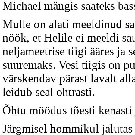
Michael mängis saateks bass
Mulle on alati meeldinud sa
nöök, et Helile ei meeldi s
neljameetrise tiigi ääres ja
suuremaks. Vesi tiigis on p
värskendav pärast lavalt all
leidub seal ohtrasti.
Õhtu möödus tõesti kenasti j
Järgmisel hommikul jalutas 