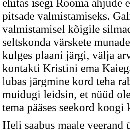
ehitas isegi Rooma ahjude e
pitsade valmistamiseks. Gal
valmistamisel kõigile silmad
seltskonda värskete munade 
kulges plaani järgi, välja a
kontakti Kristini ema Kaiega
lubas järgmine kord teha ra
muidugi leidsin, et nüüd ole
tema pääses seekord koogi 
Heli saabus maale veerand ü