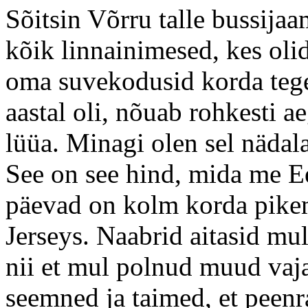
Sõitsin Võrru talle bussijaa
kõik linnainimesed, kes oli
oma suvekodusid korda tege
aastal oli, nõuab rohkesti a
lüüa. Minagi olen sel nädal
See on see hind, mida me Ee
päevad on kolm korda pike
Jerseys. Naabrid aitasid mul
nii et mul polnud muud vaja
seemned ja taimed, et peenra