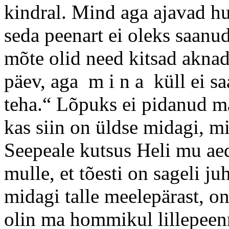
kindral. Mind aga ajavad hu
seda peenart ei oleks saanud
mõte olid need kitsad aknad
päev, aga m i n a küll ei sa
teha.“ Lõpuks ei pidanud ma
kas siin on üldse midagi, mi
Seepeale kutsus Heli mu aed
mulle, et tõesti on sageli j
midagi talle meelepärast, on
olin ma hommikul lillepeenr