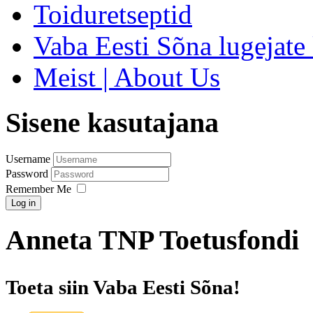
Toiduretseptid
Vaba Eesti Sõna lugejate 
Meist | About Us
Sisene kasutajana
Username
Password
Remember Me
Log in
Anneta TNP Toetusfondi
Toeta siin Vaba Eesti Sõna!