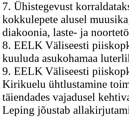
7. Ühistegevust korraldatak
kokkulepete alusel muusika,
diakoonia, laste- ja noortet
8. EELK Väliseesti piiskop
kuuluda asukohamaa luterlik
9. EELK Väliseesti piiskopk
Kirikuelu ühtlustamine toim
täiendades vajadusel kehtiv
Leping jõustab allakirjutami