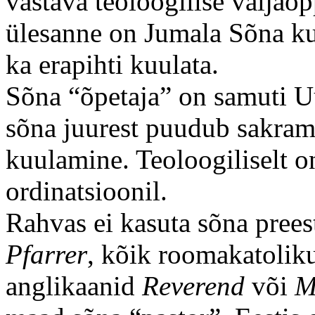
vastava teoloogilise väljaõp
ülesanne on Jumala Sõna ku
ka erapihti kuulata.
Sõna “õpetaja” on samuti U
sõna juurest puudub sakrame
kuulamine. Teoloogiliselt o
ordinatsioonil.
Rahvas ei kasuta sõna pree
Pfarrer
, kõik roomakatoli
anglikaanid
Reverend
või
M