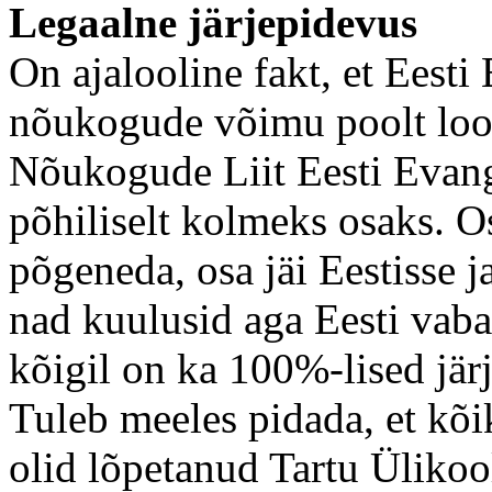
Legaalne järjepidevus
On ajalooline fakt, et Eesti
nõukogude võimu poolt loo
Nõukogude Liit Eesti Evang
põhiliselt kolmeks osaks. O
põgeneda, osa jäi Eestisse j
nad kuulusid aga Eesti vabas
kõigil on ka 100%-lised jär
Tuleb meeles pidada, et kõi
olid lõpetanud Tartu Ülikoo