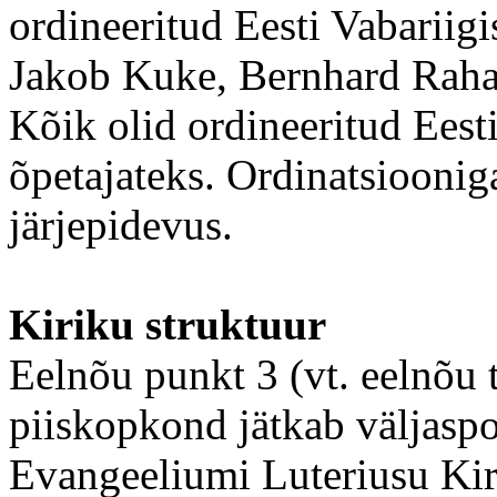
ordineeritud Eesti Vabariig
Jakob Kuke, Bernhard Raha
Kõik olid ordineeritud Eest
õpetajateks. Ordinatsiooniga
järjepidevus.
Kiriku struktuur
Eelnõu punkt 3 (vt. eelnõu 
piiskopkond jätkab väljaspo
Evangeeliumi Luteriusu Kir