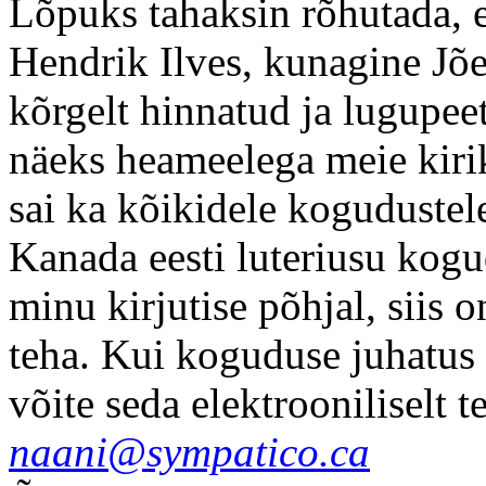
Lõpuks tahaksin rõhutada,
Hendrik Ilves, kunagine Jõ
kõrgelt hinnatud ja lugupeet
näeks heameelega meie kirik
sai ka kõikidele koguduste
Kanada eesti luteriusu kog
minu kirjutise põhjal, siis 
teha. Kui koguduse juhatus 
võite seda elektrooniliselt t
naani@sympatico.ca