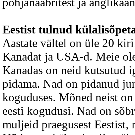
põhjanaabritest ja anglikaan
Eestist tulnud külalisõpet
Aastate vältel on üle 20 kir
Kanadat ja USA-d. Meie ole
Kanadas on neid kutsutud ig
pidama. Nad on pidanud jum
koguduses. Mõned neist on
eesti kogudusi. Nad on sõb
muljeid praegusest Eestist, m