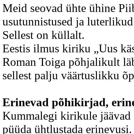
Meid seovad ühte ühine Piib
usutunnistused ja luterlikud
Sellest on küllalt.
Eestis ilmus kiriku „Uus kä
Roman Toiga põhjalikult läb
sellest palju väärtuslikku õ
Erinevad põhikirjad, eri
Kummalegi kirikule jäävad 
püüda ühtlustada erinevusi.