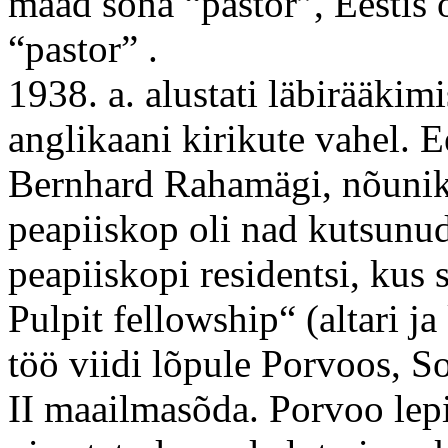
maad sõna “pastor”, Eestis 
“pastor” .
1938. a. alustati läbirääkimi
anglikaani kirikute vahel. E
Bernhard Rahamägi, nõunik 
peapiiskop oli nad kutsunu
peapiiskopi residentsi, kus 
Pulpit fellowship“ (altari j
töö viidi lõpule Porvoos, S
II maailmasõda. Porvoo lep