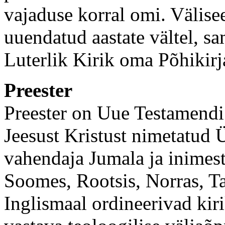
vajaduse korral omi. Välise
uuendatud aastate vältel, s
Luterlik Kirik oma Põhikir
Preester
Preester on Uue Testamendi 
Jeesust Kristust nimetatud 
vahendaja Jumala ja inimest
Soomes, Rootsis, Norras, Ta
Inglismaal ordineerivad kiri