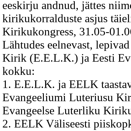
eeskirju andnud, jättes niim
kirikukorralduste asjus täi
Kirikukongress, 31.05-01.0
Lähtudes eelnevast, lepivad
Kirik (E.E.L.K.) ja Eesti E
kokku:
1. E.E.L.K. ja EELK taasta
Evangeeliumi Luteriusu Kir
Evangeelse Luterliku Kirik
2. EELK Väliseesti piiskop