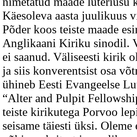
nimetatud maade luteriusu k
Käesoleva aasta juulikuus 
Põder koos teiste maade esi
Anglikaani Kiriku sinodil. V
ei saanud. Väliseesti kirik 
ja siis konverentsist osa võt
ühineb Eesti Evangeelse Lut
“Alter and Pulpit Fellowsh
teiste kirikutega Porvoo l
seisame täiesti üksi. Oleme 