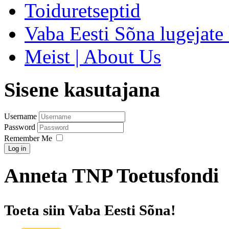
Toiduretseptid
Vaba Eesti Sõna lugejate 
Meist | About Us
Sisene kasutajana
Username
Password
Remember Me
Log in
Anneta TNP Toetusfondi
Toeta siin Vaba Eesti Sõna!