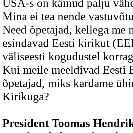
USA-s on käinud palju vähem
Mina ei tea nende vastuvõtu
Need õpetajad, kellega me n
esindavad Eesti kirikut (E
väliseesti kogudustel korra
Kui meile meeldivad Eesti 
õpetajad, miks kardame ühi
Kirikuga?
President Toomas Hendrik