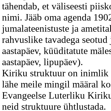
tähendab, et väliseesti pii
nimi. Jääb oma agenda 1902
jumalateenistuste ja ametita
rahvuslike tavadega seotud 
aastapäev, küüditatute mäl
aastapäev, lipupäev).
Kiriku struktuur on inimlik 
lähe meile mingil määral ko
Evangeelse Luterliku Kiriku
neid struktuure ühtlustada.