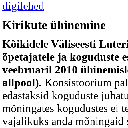
Kirikute ühinemine
Kõikidele Väliseesti Luter
õpetajatele ja koguduste es
veebruaril 2010 ühinemisl
allpool).
Konsistoorium palu
edastaksid koguduste juhat
mõningates kogudustes ei t
vajalikuks anda mõningaid s