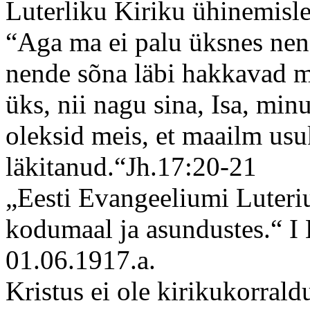
Luterliku Kiriku ühinemisl
“Aga ma ei palu üksnes nend
nende sõna läbi hakkavad m
üks, nii nagu sina, Isa, min
oleksid meis, et maailm usu
läkitanud.“Jh.17:20-21
„Eesti Evangeeliumi Luteri
kodumaal ja asundustes.“ I 
01.06.1917.a.
Kristus ei ole kirikukorrald