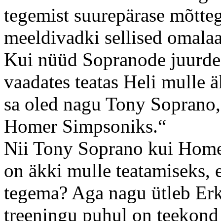
tegemist suurepärase mõttega
meeldivadki sellised omala
Kui nüüd Sopranode juurde ta
vaadates teatas Heli mulle ä
sa oled nagu Tony Soprano, 
Homer Simpsoniks.“
Nii Tony Soprano kui Home
on äkki mulle teatamiseks, 
tegema? Aga nagu ütleb Erk
treeningu puhul on teekond 