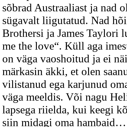
sõbrad Austraaliast ja nad o
sügavalt liigutatud. Nad hõi
Brothersi ja James Taylori
me the love“. Küll aga imest
on väga vaoshoitud ja ei nä
märkasin äkki, et olen saanu
vilistanud ega karjunud oma
väga meeldis. Või nagu Heli
lapsega riielda, kui keegi kõ
siin midagi oma hambaid… Õ