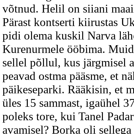
võtnud. Helil on siiani maa
Pärast kontserti kiirustas U
pidi olema kuskil Narva läh
Kurenurmele ööbima. Muidug
sellel põllul, kus järgmisel 
peavad ostma pääsme, et näh
päikeseparki. Rääkisin, et 
üles 15 sammast, igaühel 37 
poleks tore, kui Tanel Pada
avamisel? Borka oli sellega