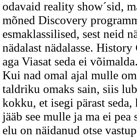
odavaid reality show´sid, m
mõned Discovery programmi
esmaklassilised, sest neid n
nädalast nädalasse. History
aga Viasat seda ei võimalda
Kui nad omal ajal mulle om
taldriku omaks sain, siis l
kokku, et isegi pärast seda,
jääb see mulle ja ma ei pe
elu on näidanud otse vastupi