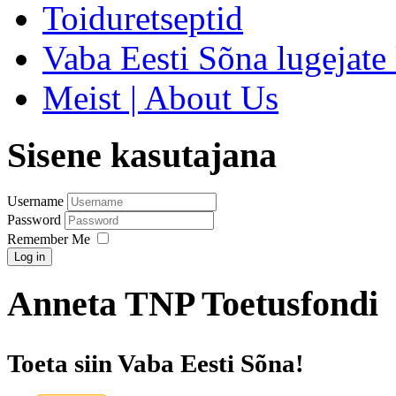
Toiduretseptid
Vaba Eesti Sõna lugejate 
Meist | About Us
Sisene kasutajana
Username
Password
Remember Me
Log in
Anneta TNP Toetusfondi
Toeta siin Vaba Eesti Sõna!