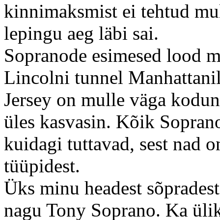
kinnimaksmist ei tehtud mul
lepingu aeg läbi sai.
Sopranode esimesed lood me
Lincolni tunnel Manhattanil
Jersey on mulle väga kodune
üles kasvasin. Kõik Soprano
kuidagi tuttavad, sest nad 
tüüpidest.
Üks minu headest sõpradest
nagu Tony Soprano. Ka ülik