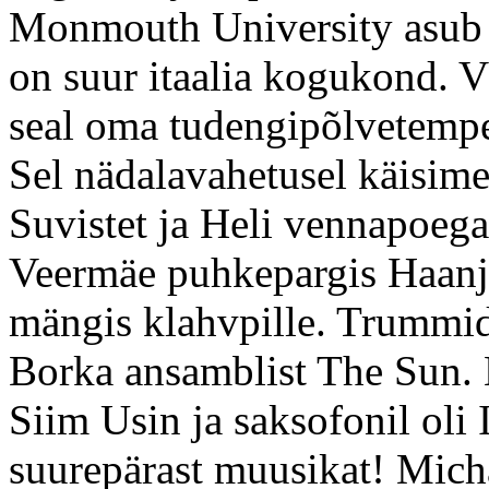
Monmouth University asub 
on suur itaalia kogukond. V
seal oma tudengipõlvetempe
Sel nädalavahetusel käisi
Suvistet ja Heli vennapoega
Veermäe puhkepargis Haanja
mängis klahvpille. Trummid
Borka ansamblist The Sun. K
Siim Usin ja saksofonil oli 
suurepärast muusikat! Micha