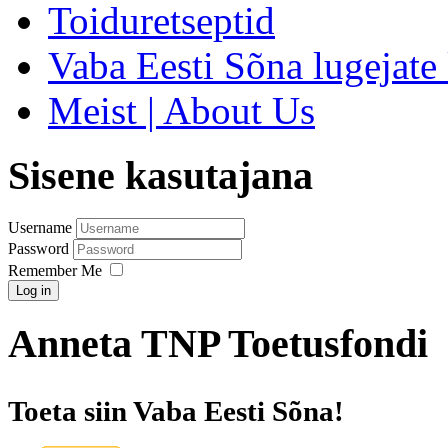
Toiduretseptid
Vaba Eesti Sõna lugejate 
Meist | About Us
Sisene kasutajana
Username
Password
Remember Me
Log in
Anneta TNP Toetusfondi
Toeta siin Vaba Eesti Sõna!