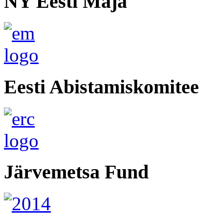
NY Eesti Maja
Eesti Abistamiskomitee
Järvemetsa Fund