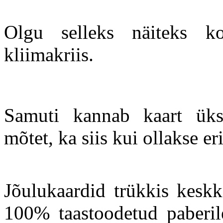
Olgu selleks näiteks k
kliimakriis.
Samuti kannab kaart ükst
mõtet, ka siis kui ollakse e
Jõulukaardid trükkis keskk
100% taastoodetud paberil