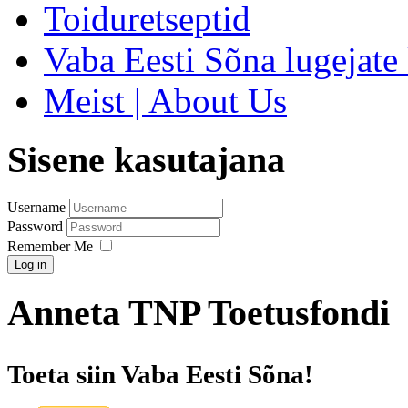
Toiduretseptid
Vaba Eesti Sõna lugejate 
Meist | About Us
Sisene kasutajana
Username
Password
Remember Me
Log in
Anneta TNP Toetusfondi
Toeta siin Vaba Eesti Sõna!