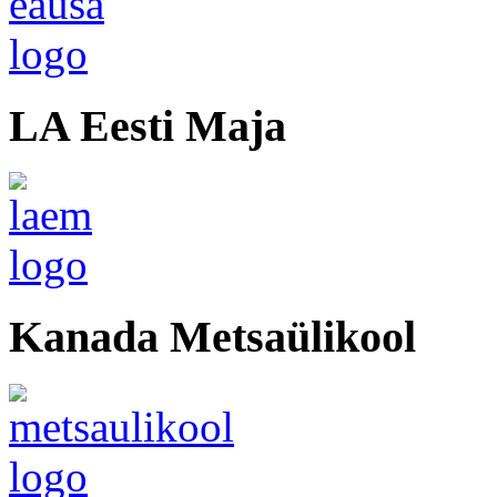
LA Eesti Maja
Kanada Metsaülikool