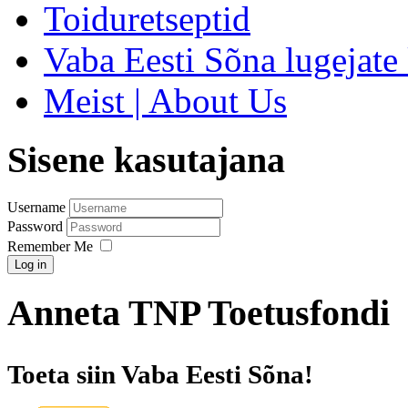
Toiduretseptid
Vaba Eesti Sõna lugejate 
Meist | About Us
Sisene kasutajana
Username
Password
Remember Me
Log in
Anneta TNP Toetusfondi
Toeta siin Vaba Eesti Sõna!