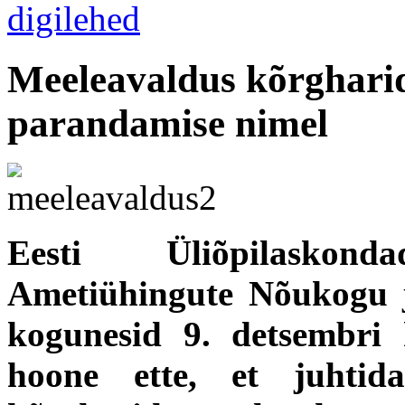
Meeleavaldus kõrghari
parandamise nimel
Eesti Üliõpilaskond
Ametiühingute Nõukogu ja
kogunesid 9. detsembri 
hoone ette, et juhtid