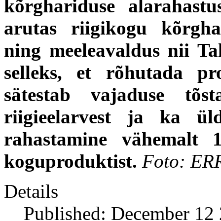
kõrghariduse alarahastu
arutas riigikogu kõrgha
ning meeleavaldus nii Ta
selleks, et rõhutada pr
sätestab vajaduse tõs
riigieelarvest ja ka ül
rahastamine vähemalt 1
koguproduktist.
Foto: ER
Details
Published: December 12