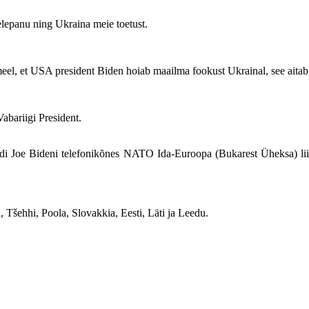
helepanu ning Ukraina meie toetust.
 meel, et USA president Biden hoiab maailma fookust Ukrainal, see aita
Vabariigi President.
endi Joe Bideni telefonikõnes NATO Ida-Euroopa (Bukarest Üheksa) lii
šehhi, Poola, Slovakkia, Eesti, Läti ja Leedu.