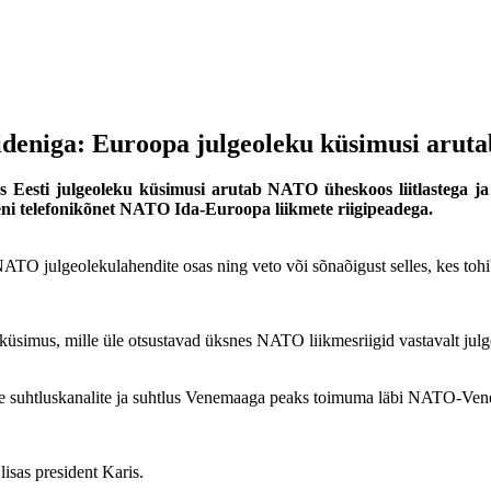
Bideniga: Euroopa julgeoleku küsimusi aruta
as Eesti julgeoleku küsimusi arutab NATO üheskoos liitlastega ja 
eni telefonikõnet NATO Ida-Euroopa liikmete riigipeadega.
st NATO julgeolekulahendite osas ning veto või sõnaõigust selles, kes to
simus, mille üle otsustavad üksnes NATO liikmesriigid vastavalt julge
evate suhtluskanalite ja suhtlus Venemaaga peaks toimuma läbi NATO-V
isas president Karis.