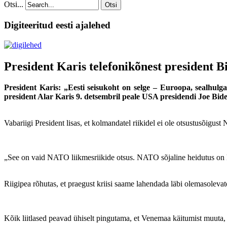
Otsi...
Otsi
Digiteeritud eesti ajalehed
President Karis telefonikõnest president 
President Karis: „Eesti seisukoht on selge – Euroopa, sealhulg
president Alar Karis 9. detsembril peale USA presidendi Joe Bid
Vabariigi President lisas, et kolmandatel riikidel ei ole otsustusõigu
„See on vaid NATO liikmesriikide otsus. NATO sõjaline heidutus on kü
Riigipea rõhutas, et praegust kriisi saame lahendada läbi olemasol
Kõik liitlased peavad ühiselt pingutama, et Venemaa käitumist muuta, l