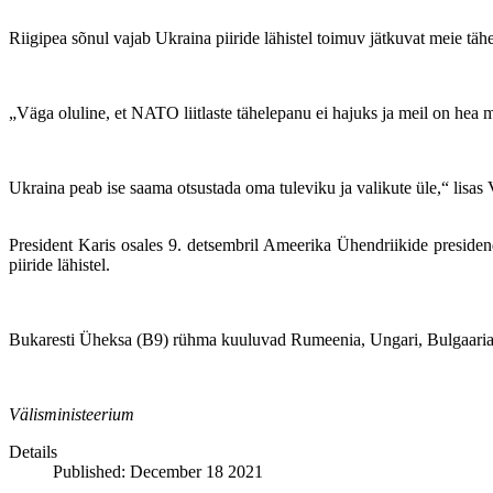
Riigipea sõnul vajab Ukraina piiride lähistel toimuv jätkuvat meie tä
„Väga oluline, et NATO liitlaste tähelepanu ei hajuks ja meil on hea
Ukraina peab ise saama otsustada oma tuleviku ja valikute üle,“ lisas 
President Karis osales 9. detsembril Ameerika Ühendriikide presid
piiride lähistel.
Bukaresti Üheksa (B9) rühma kuuluvad Rumeenia, Ungari, Bulgaaria, T
Välisministeerium
Details
Published: December 18 2021