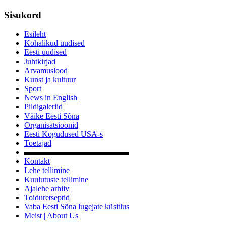
Sisukord
Esileht
Kohalikud uudised
Eesti uudised
Juhtkirjad
Arvamuslood
Kunst ja kultuur
Sport
News in English
Pildigaleriid
Väike Eesti Sõna
Organisatsioonid
Eesti Kogudused USA-s
Toetajad
▬▬▬▬▬▬▬▬▬▬▬▬▬
Kontakt
Lehe tellimine
Kuulutuste tellimine
Ajalehe arhiiv
Toiduretseptid
Vaba Eesti Sõna lugejate küsitlus
Meist | About Us