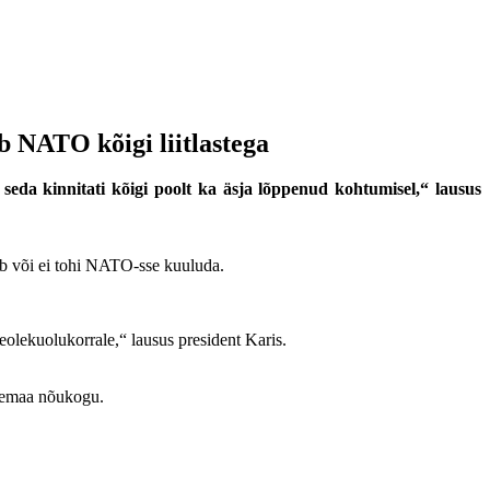
b NATO kõigi liitlastega
seda kinnitati kõigi poolt ka äsja lõppenud kohtumisel,“ lausus
hib või ei tohi NATO-sse kuuluda.
olekuolukorrale,“ lausus president Karis.
enemaa nõukogu.