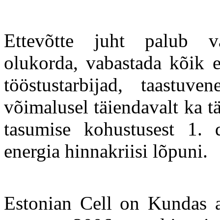
Ettevõtte juht palub val
olukorda, vabastada kõik el
tööstustarbijad, taastuve
võimalusel täiendavalt ka tä
tasumise kohustusest 1. d
energia hinnakriisi lõpuni.
Estonian Cell on Kundas as