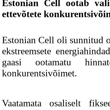
Estonian Cell ootab valit
ettevõtete konkurentsivõi
Estonian Cell oli sunnitud 
ekstreemsete energiahindad
gaasi ootamatu hinn
konkurentsivõimet.
Vaatamata osaliselt fikse