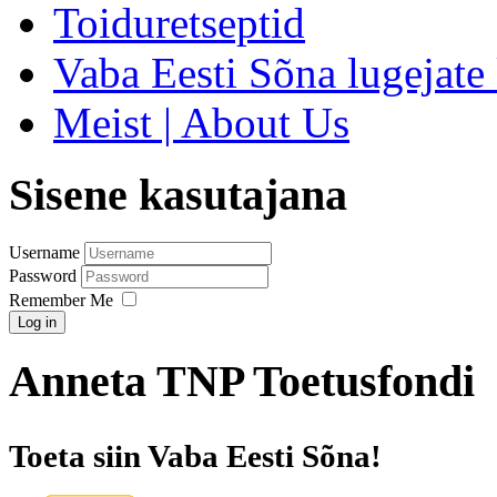
Toiduretseptid
Vaba Eesti Sõna lugejate 
Meist | About Us
Sisene kasutajana
Username
Password
Remember Me
Log in
Anneta TNP Toetusfondi
Toeta siin Vaba Eesti Sõna!