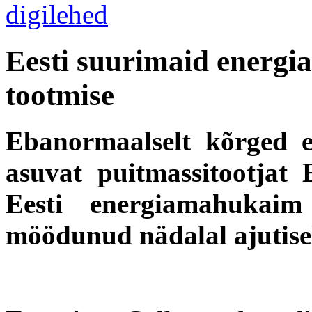
Eesti suurimaid energiat
tootmise
Ebanormaalselt kõrged e
asuvat puitmassitootjat 
Eesti energiamahukaim
möödunud nädalal ajutise