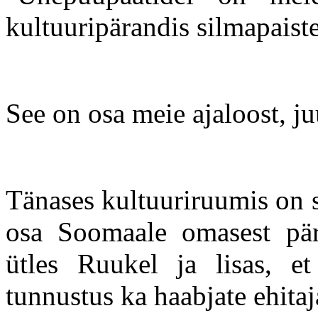
kultuuripärandis silmapaiste
See on osa meie ajaloost, ju
Tänases kultuuriruumis on s
osa Soomaale omasest pär
ütles Ruukel ja lisas, e
tunnustus ka haabjate ehitaj