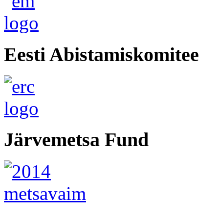
Eesti Abistamiskomitee
Järvemetsa Fund