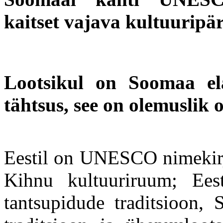
kaitset vajava kultuuripä
Lootsikul on Soomaa el
tähtsus, see on olemuslik 
Eestil on UNESCO nimekirja
Kihnu kultuuriruum; Ees
tantsupidude traditsioon, 