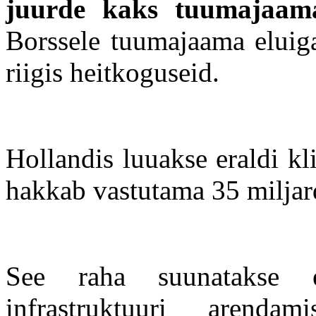
juurde kaks tuumajaam
Borssele tuumajaama eluiga
riigis heitkoguseid.
Hollandis luuakse eraldi kl
hakkab vastutama 35 miljard
See raha suunatakse e
infrastruktuuri arendam