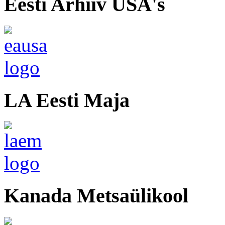
Eesti Arhiiv USA's
LA Eesti Maja
Kanada Metsaülikool