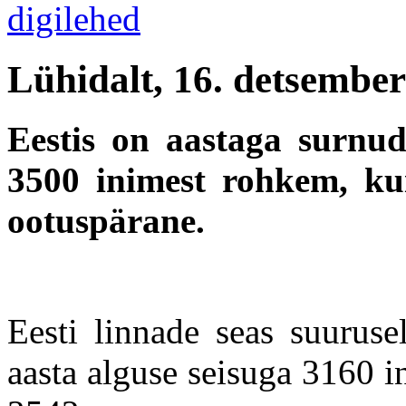
Lühidalt, 16. detsembe
Eestis on aastaga surnu
3500 inimest rohkem, kui
ootuspärane.
Eesti linnade seas suuruse
aasta alguse seisuga 3160 i