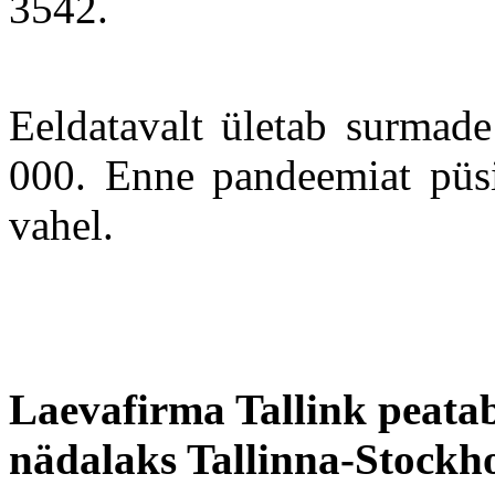
3542.
Eeldatavalt ületab surmade
000. Enne pandeemiat püsi
vahel.
Laevafirma Tallink peatab 
nädalaks Tallinna-Stockhol