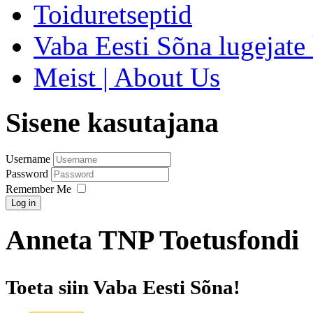
Toiduretseptid
Vaba Eesti Sõna lugejate 
Meist | About Us
Sisene kasutajana
Username
Password
Remember Me
Log in
Anneta TNP Toetusfondi
Toeta siin Vaba Eesti Sõna!