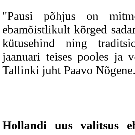
"Pausi põhjus on mitm
ebamõistlikult kõrged sada
kütusehind ning traditsio
jaanuari teises pooles ja 
Tallinki juht Paavo Nõgene
Hollandi uus valitsus eh