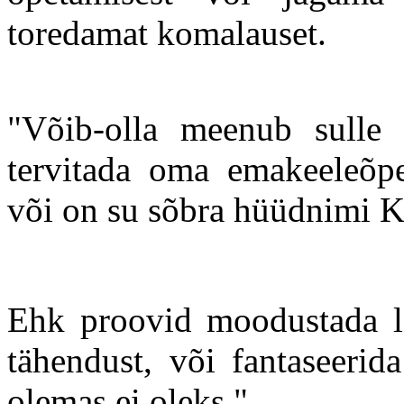
toredamat komalauset.
"Võib-olla meenub sulle
tervitada oma emakeeleõpet
või on su sõbra hüüdnimi 
Ehk proovid moodustada l
tähendust, või fantaseerid
olemas ei oleks."