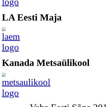
LA Eesti Maja
Kanada Metsaülikool