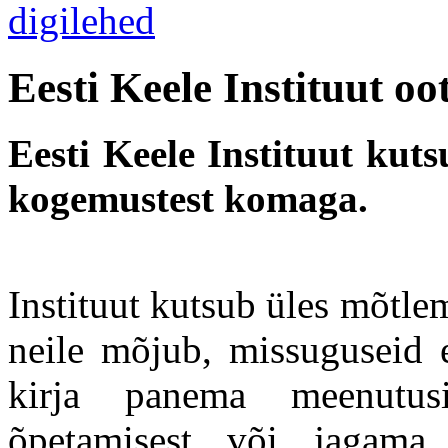
Eesti Keele Instituut o
Eesti Keele Instituut kut
kogemustest komaga.
Instituut kutsub üles mõtl
neile mõjub, missuguseid e
kirja panema meenutusi
õpetamisest või jagama