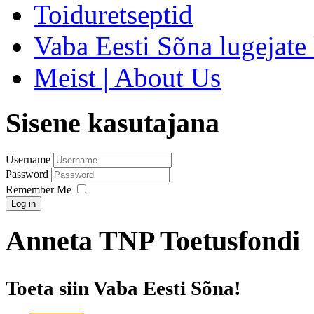
Toiduretseptid
Vaba Eesti Sõna lugejate 
Meist | About Us
Sisene kasutajana
Username
Password
Remember Me
Log in
Anneta TNP Toetusfondi
Toeta siin Vaba Eesti Sõna!