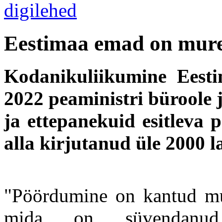
Eestimaa emad on mures
Kodanikuliikumine Eest
2022 peaministri büroole j
ja ettepanekuid esitleva 
alla kirjutanud üle 2000 
"Pöördumine on kantud mure
mida on süvendanud 