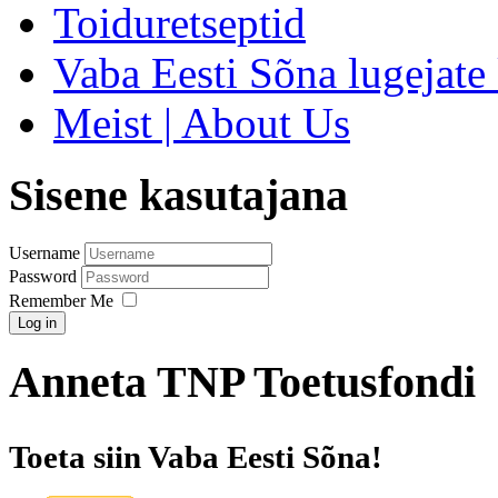
Toiduretseptid
Vaba Eesti Sõna lugejate 
Meist | About Us
Sisene kasutajana
Username
Password
Remember Me
Log in
Anneta TNP Toetusfondi
Toeta siin Vaba Eesti Sõna!