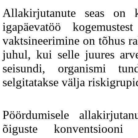
Allakirjutanute seas on 
igapäevatöö kogemustes
vaktsineerimine on tõhus r
juhul, kui selle juures arv
seisundi, organismi tun
selgitatakse välja riskigrupi
Pöördumisele allakirjut
õiguste konventsiooni 