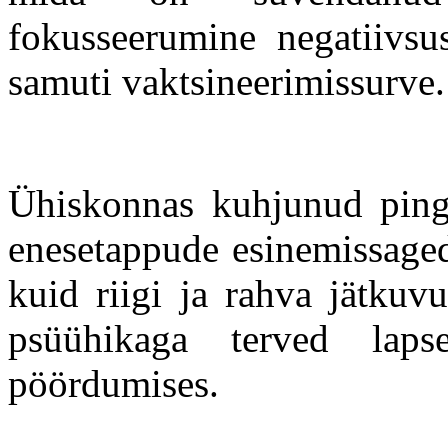
fokusseerumine negatiivsu
samuti vaktsineerimissurve.
Ühiskonnas kuhjunud pinge
enesetappude esinemissaged
kuid riigi ja rahva jätkuv
psüühikaga terved lapse
pöördumises.