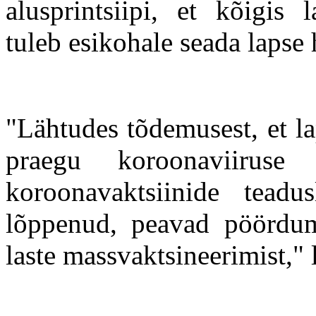
alusprintsiipi, et kõigis 
tuleb esikohale seada lapse 
"Lähtudes tõdemusest, et l
praegu koroonaviiruse
koroonavaktsiinide teadu
lõppenud, peavad pöördumi
laste massvaktsineerimist,"