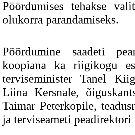
Pöördumises tehakse valit
olukorra parandamiseks.
Pöördumine saadeti pea
koopiana ka riigikogu es
terviseminister Tanel Kiig
Liina Kersnale, õiguskants
Taimar Peterkopile, teadus
ja terviseameti peadirektor