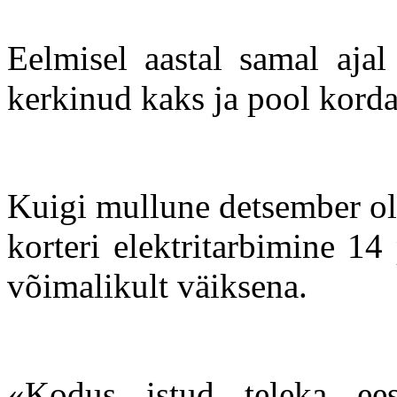
Eelmisel aastal samal aja
kerkinud kaks ja pool korda
Kuigi mullune detsember ol
korteri elektritarbimine 14 
võimalikult väiksena.
«Kodus istud teleka ee