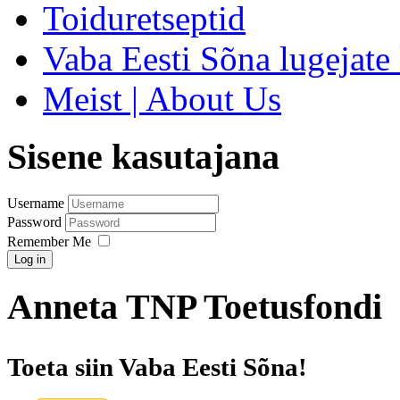
Toiduretseptid
Vaba Eesti Sõna lugejate 
Meist | About Us
Sisene kasutajana
Username
Password
Remember Me
Log in
Anneta TNP Toetusfondi
Toeta siin Vaba Eesti Sõna!