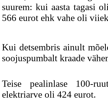
suurem: kui aasta tagasi ol
566 eurot ehk vahe oli viie
Kui detsembris ainult mõel
soojuspumbalt kraade vähe
Teise pealinlase 100-ruut
elektriarve oli 424 eurot.