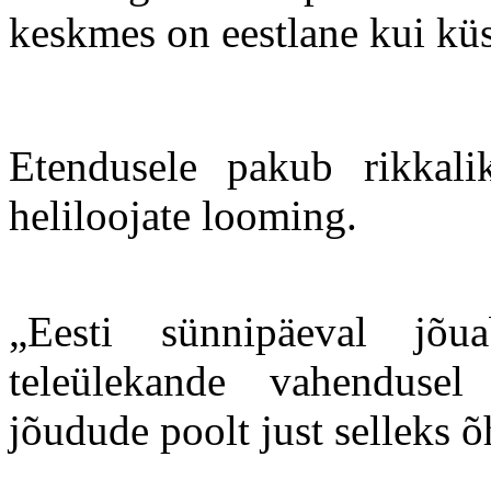
keskmes on eestlane kui kü
Etendusele pakub rikkalik
heliloojate looming.
„Eesti sünnipäeval jõuab
teleülekande vahendusel
jõudude poolt just selleks 