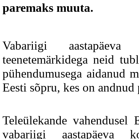
paremaks muuta.
Vabariigi aastapäeva 
teenetemärkidega neid tubl
pühendumusega aidanud mu
Eesti sõpru, kes on andnud
Teleülekande vahendusel E
vabariigi aastapäeva kon