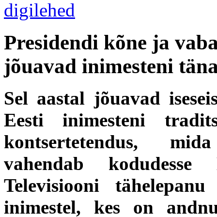
Presidendi kõne ja vaba
jõuavad inimesteni tän
Sel aastal jõuavad isesei
Eesti inimesteni tradit
kontsertetendus, mid
vahendab kodudesse E
Televisiooni tähelepan
inimestel, kes on andn