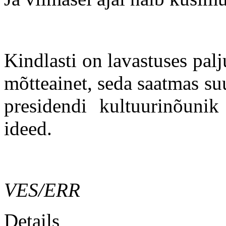
Kindlasti on lavastuses pal
mõtteainet, seda saatmas su
presidendi kultuurinõuni
ideed.
VES/ERR
Details