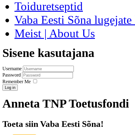
Toiduretseptid
Vaba Eesti Sõna lugejate 
Meist | About Us
Sisene kasutajana
Username
Password
Remember Me
Log in
Anneta TNP Toetusfondi
Toeta siin Vaba Eesti Sõna!