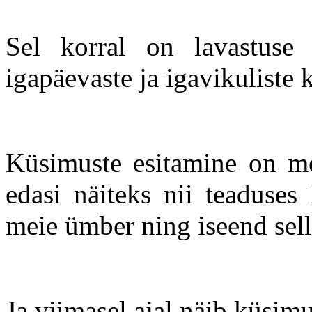
Sel korral on lavastuse
igapäevaste ja igavikuliste
Küsimuste esitamine on me
edasi näiteks nii teaduses
meie ümber ning iseend sell
Ja viimasel ajal näib küsimu