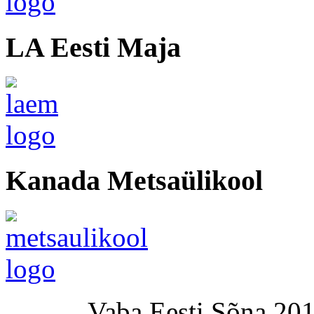
LA Eesti Maja
Kanada Metsaülikool
Vaba Eesti Sõna 201