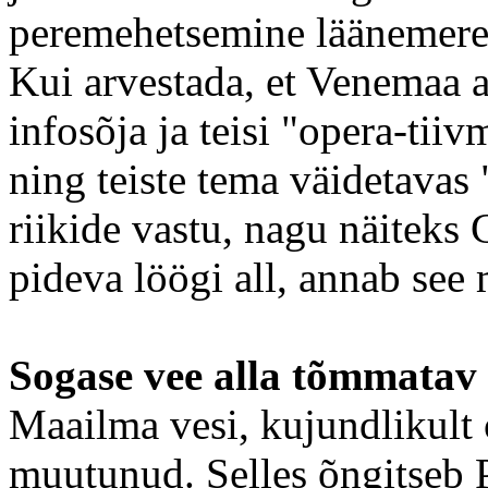
peremehetsemine läänemere
Kui arvestada, et Venemaa a
infosõja ja teisi "opera-tii
ning teiste tema väidetavas 
riikide vastu, nagu näiteks 
pideva löögi all, annab see 
Sogase vee alla tõmmatav
Maailma vesi, kujundlikult 
muutunud. Selles õngitseb P