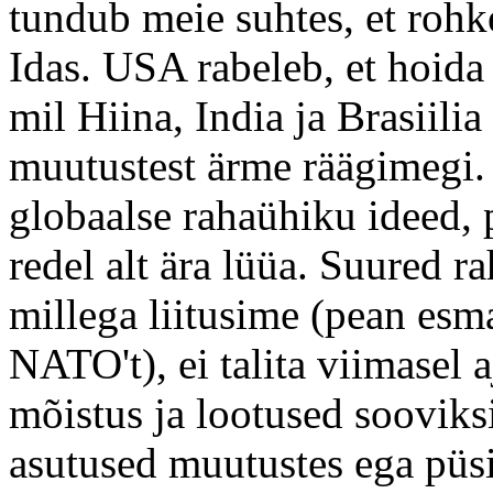
tundub meie suhtes, et ro
Idas. USA rabeleb, et hoida
mil Hiina, India ja Brasiili
muutustest ärme räägimegi.
globaalse rahaühiku ideed, p
redel alt ära lüüa. Suured 
millega liitusime (pean esm
NATO't), ei talita viimasel a
mõistus ja lootused sooviks
asutused muutustes ega püsi