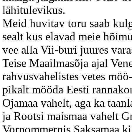
lähitulevikus.
Meid huvitav toru saab ku
sealt kus elavad meie hõimu
vee alla Vii-buri juures var
Teise Maailmasõja ajal Ven
rahvusvahelistes vetes möö
pikalt mööda Eesti rannako
Ojamaa vahelt, aga ka taan
ja Rootsi maismaa vahelt G
Vorpommernis Saksamaa kir