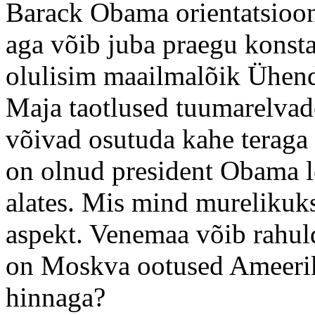
Barack Obama orientatsioon
aga võib juba praegu konst
olulisim maailmalõik Ühend
Maja taotlused tuumarelva
võivad osutuda kahe teraga
on olnud president Obama l
alates. Mis mind murelikuks 
aspekt. Venemaa võib rahul
on Moskva ootused Ameerik
hinnaga?