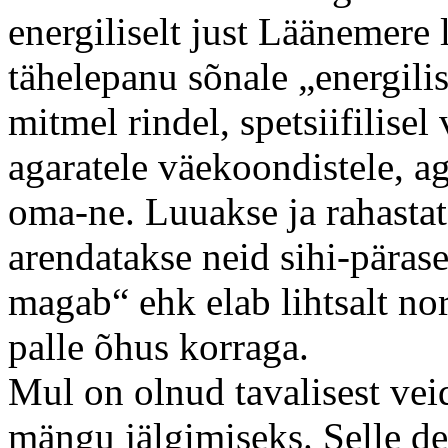
energiliselt just Läänemere 
tähelepanu sõnale „energili
mitmel rindel, spetsiifilisel v
agaratele väekoondistele, a
oma-ne. Luuakse ja rahastata
arendatakse neid sihi-pärase
magab“ ehk elab lihtsalt no
palle õhus korraga.
Mul on olnud tavalisest ve
mängu jälgimiseks. Selle det