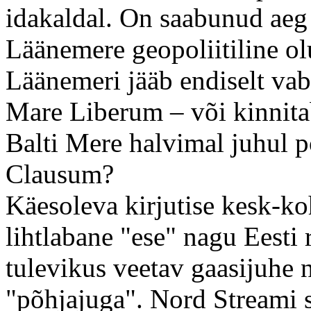
idakaldal. On saabunud aeg
Läänemere geopoliitiline o
Läänemeri jääb endiselt vab
Mare Liberum – või kinnita
Balti Mere halvimal juhul p
Clausum?
Käesoleva kirjutise kesk-koh
lihtlabane "ese" nagu Eesti 
tulevikus veetav gaasijuhe
"põhjajuga". Nord Streami 