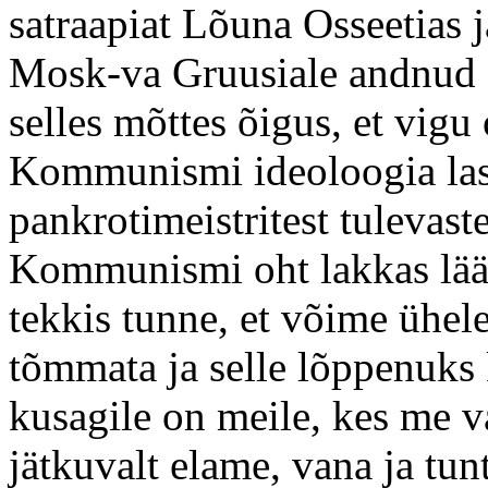
satraapiat Lõuna Osseetias 
Mosk-va Gruusiale andnud 
selles mõttes õigus, et vigu
Kommunismi ideoloogia last
pankrotimeistritest tulevast
Kommunismi oht lakkas lään
tekkis tunne, et võime ühele
tõmmata ja selle lõppenuks
kusagile on meile, kes me v
jätkuvalt elame, vana ja tun