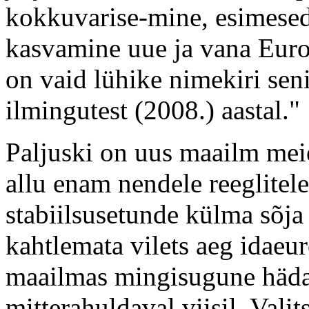
kokkuvarise-mine, esimesed 
kasvamine uue ja vana Euro
on vaid lühike nimekiri se
ilmingutest (2008.) aastal."
Paljuski on uus maailm meie ü
allu enam nendele reeglitele
stabiilsusetunde külma sõja 
kahtlemata vilets aeg idaeur
maailmas mingisugune hädap
mitterahuldaval viisil. Valit