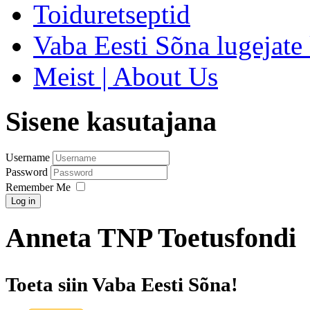
Toiduretseptid
Vaba Eesti Sõna lugejate 
Meist | About Us
Sisene kasutajana
Username
Password
Remember Me
Log in
Anneta TNP Toetusfondi
Toeta siin Vaba Eesti Sõna!