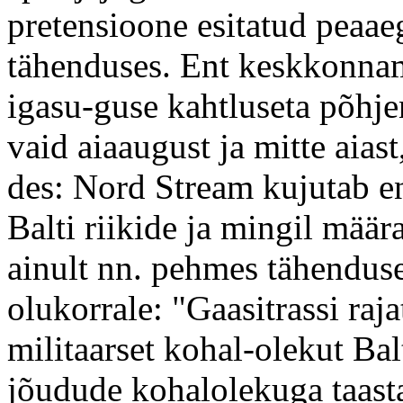
pretensioone esitatud peaae
tähenduses. Ent keskkonnam
igasu-guse kahtluseta põhje
vaid aiaaugust ja mitte aias
des: Nord Stream kujutab en
Balti riikide ja mingil määr
ainult nn. pehmes tähenduse
olukorrale: "Gaasitrassi raj
militaarset kohal-olekut Balt
jõudude kohalolekuga taast