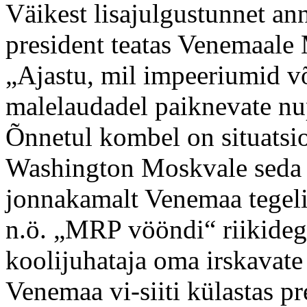
Väikest lisajulgustunnet an
president teatas Venemaale 
„Ajastu, mil impeeriumid võ
malelaudadel paiknevate n
Õnnetul kombel on situatsio
Washington Moskvale seda k
jonnakamalt Venemaa tegel
n.ö. „MRP vööndi“ riikide
koolijuhataja oma irskavate
Venemaa vi-siiti külastas 