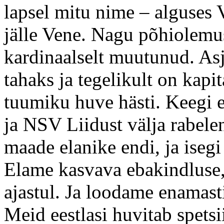
lapsel mitu nime – alguses
jälle Vene. Nagu põhiolemu
kardinaalselt muutunud. Asj
tahaks ja tegelikult on kap
tuumiku huve hästi. Keegi e
ja NSV Liidust välja rabele
maade elanike endi, ja isegi
Elame kasvava ebakindluse,
ajastul. Ja loodame enamasti
Meid eestlasi huvitab spetsi