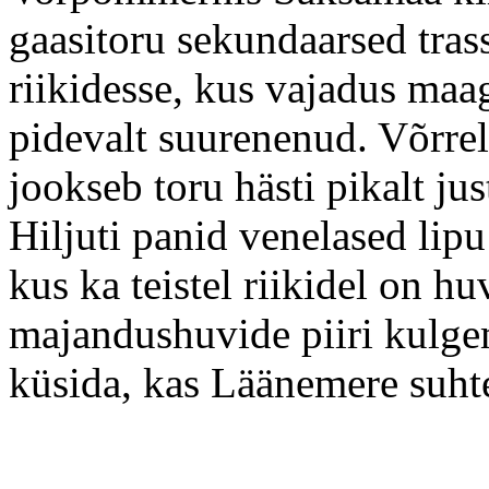
gaasitoru sekundaarsed tras
riikidesse, kus vajadus maa
pidevalt suurenenud. Võrreld
jookseb toru hästi pikalt ju
Hiljuti panid venelased lipu
kus ka teistel riikidel on 
majandushuvide piiri kulgem
küsida, kas Läänemere suhte