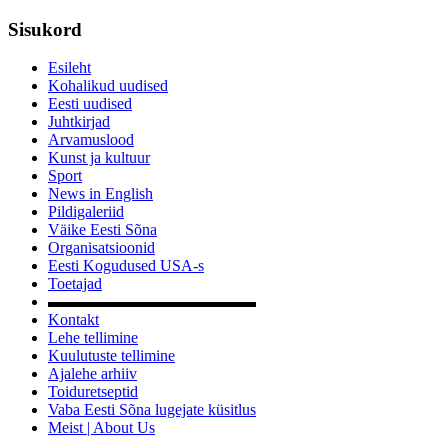
Sisukord
Esileht
Kohalikud uudised
Eesti uudised
Juhtkirjad
Arvamuslood
Kunst ja kultuur
Sport
News in English
Pildigaleriid
Väike Eesti Sõna
Organisatsioonid
Eesti Kogudused USA-s
Toetajad
▬▬▬▬▬▬▬▬▬▬▬▬▬
Kontakt
Lehe tellimine
Kuulutuste tellimine
Ajalehe arhiiv
Toiduretseptid
Vaba Eesti Sõna lugejate küsitlus
Meist | About Us