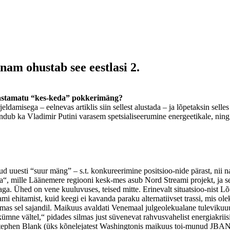
am ohustab see eestlasi 2.
lastamatu “kes-keda” pokkerimäng?
damisega – eelnevas artiklis siin sellest alustada – ja lõpetaksin selles
ndub ka Vladimir Putini varasem spetsialiseerumine energeetikale, ning
uesti “suur mäng” – s.t. konkureerimine positsioo-nide pärast, nii na
da“, mille Läänemere regiooni kesk-mes asub Nord Streami projekt, ja se
orraga. Ühed on vene kuuluvuses, teised mitte. Erinevalt situatsioo-nist
i ehitamist, kuid keegi ei kavanda paraku alternatiivset trassi, mis ol
as sel sajandil. Maikuus avaldati Venemaal julgeolekualane tulevikuuur
ümne vältel,“ pidades silmas just süvenevat rahvusvahelist energiakriisi
ephen Blank (üks kõnelejatest Washingtonis maikuus toi-munud JBANC’