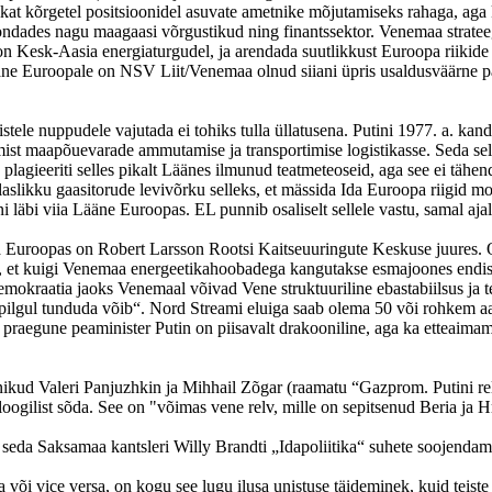
at kõrgetel positsioonidel asuvate ametnike mõjutamiseks rahaga, aga ka
ldkondades nagu maagaasi võrgustikud ning finantssektor. Venemaa stratee
oon Kesk-Aasia energiaturgudel, ja arendada suutlikkust Euroopa riikide s
Lääne Euroopale on NSV Liit/Venemaa olnud siiani üpris usaldusväärne p
stele nuppudele vajutada ei tohiks tulla üllatusena. Putini 1977. a. ka
imist maapõuevarade ammutamise ja transportimise logistikasse. Seda se
ka plagieeriti selles pikalt Läänes ilmunud teatmeteoseid, aga see ei tä
iglaslikku gaasitorude levivõrku selleks, et mässida Ida Euroopa riig
bi viia Lääne Euroopas. EL punnib osaliselt sellele vastu, samal ajal m
ja Euroopas on Robert Larsson Rootsi Kaitseuuringute Keskuse juures.
son, et kuigi Venemaa energeetikahoobadega kangutakse esmajoones end
demokraatia jaoks Venemaal võivad Vene struktuuriline ebastabiilsus ja 
 pilgul tunduda võib“. Nord Streami eluiga saab olema 50 või rohkem aa
 ka praegune peaminister Putin on piisavalt drakooniline, aga ka etteaim
ikud Valeri Panjuzhkin ja Mihhail Zõgar (raamatu “Gazprom. Putini rel
oloogilist sõda. See on "võimas vene relv, mille on sepitsenud Beria j
seda Saksamaa kantsleri Willy Brandti „Idapoliitika“ suhete soojendami
või vice versa, on kogu see lugu ilusa unistuse täideminek, kuid teis