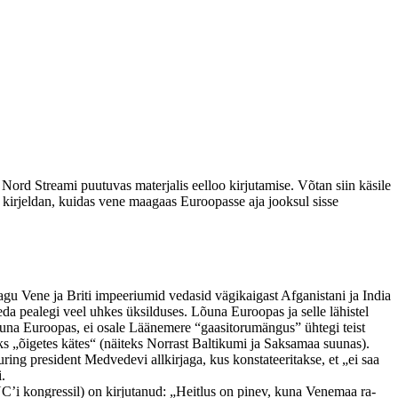
 Nord Streami puutuvas materjalis eelloo kirjutamise. Võtan siin käsile
 kirjeldan, kuidas vene maagaas Euroopasse aja jooksul sisse
gu Vene ja Briti impeeriumid vedasid vägikaigast Afganistani ja India
da pealegi veel uhkes üksilduses. Lõuna Euroopas ja selle lähistel
 Lõuna Euroopas, ei osale Läänemere “gaasitorumängus” ühtegi teist
eks „õigetes kätes“ (näiteks Norrast Baltikumi ja Saksamaa suunas).
ing president Medvedevi allkirjaga, kus konstateeritakse, et „ei saa
.
i kongressil) on kirjutanud: „Heitlus on pinev, kuna Venemaa ra-