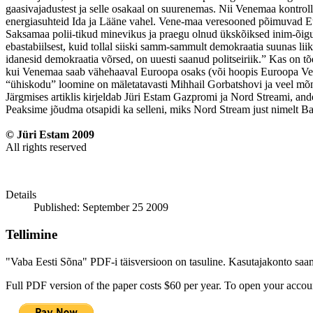
gaasivajadustest ja selle osakaal on suurenemas. Nii Venemaa kontrolli 
energiasuhteid Ida ja Lääne vahel. Vene-maa veresooned põimuvad Euroo
Saksamaa polii-tikud minevikus ja praegu olnud ükskõiksed inim-õigus
ebastabiilsest, kuid tollal siiski samm-sammult demokraatia suunas lii
idanesid demokraatia võrsed, on uuesti saanud politseiriik.” Kas on 
kui Venemaa saab vähehaaval Euroopa osaks (või hoopis Euroopa Ven
“ühiskodu” loomine on mäletatavasti Mihhail Gorbatshovi ja veel mõn
Järgmises artiklis kirjeldab Jüri Estam Gazpromi ja Nord Streami, and
Peaksime jõudma otsapidi ka selleni, miks Nord Stream just nimelt Bal
© Jüri Estam 2009
All rights reserved
Details
Published: September 25 2009
Tellimine
"Vaba Eesti Sõna" PDF-i täisversioon on tasuline. Kasutajakonto saamis
Full PDF version of the paper costs $60 per year. To open your accoun