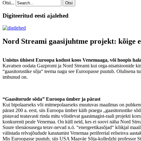
Otsi...
Otsi
Digiteeritud eesti ajalehed
Nord Streami gaasijuhtme projekt: kõige en
Unistus ühisest Euroopa kodust koos Venemaaga, või hoopis ha
Kavatsen oodata Gazpromi ja Nord Streami kui orga-nisatsioonide kirjel
“gaasitorustike sõja“ teema nagu see Euroopasse puutub. Olulisena tu
imbunud on.
“Gaasitorude sõda” Euroopa ümber ja pärast
Kui bipolaarseks või mitmepolaarseks muutuvas maailmas on puhkenud u
pärast 200 a. eest, siis Euroopa ümber käib praegu „gaasitorustike sõ
pistavad teatavasti rinda mitu võistlevat gaasimagist-raali projekti k
konkurenti peale Venemaa. On küll neid, kes ei soovi näha Nord Stream
Suure tõenäosusega terav-nevad n.ö. “energeetikasõjad“ kõikjal maailm
välistada relvajõudude kasutamist Venemaa perifeerial eelseisva aastak
Mis Euroopasse puutub, siis USA Maaväe Sõja-kolledzhi professor St