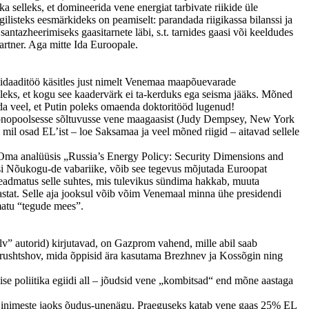
 selleks, et domineerida vene energiat tarbivate riikide üle
gilisteks eesmärkideks on peamiselt: parandada riigikassa bilanssi ja
antazheerimiseks gaasitarnete läbi, s.t. tarnides gaasi või keeldudes
artner. Aga mitte Ida Euroopale.
ndidaaditöö käsitles just nimelt Venemaa maapõuevarade
lleks, et kogu see kaadervärk ei ta-kerduks ega seisma jääks. Mõned
henda veel, et Putin poleks omaenda doktoritööd lugenud!
id monopoolsesse sõltuvusse vene maagaasist (Judy Dempsey, New York
il osad EL’ist – loe Saksamaa ja veel mõned riigid – aitavad sellele
 Oma analüüsis „Russia’s Energy Policy: Security Dimensions and
isi Nõukogu-de vabariike, võib see tegevus mõjutada Euroopat
teadmatus selle suhtes, mis tulevikus sündima hakkab, muuta
stat. Selle aja jooksul võib võim Venemaal minna ühe presidendi
amatu “tegude mees”.
v” autorid) kirjutavad, on Gazprom vahend, mille abil saab
a Hrushtshov, mida õppisid ära kasutama Brezhnev ja Kossõgin ning
se poliitika egiidi all – jõudsid vene „kombitsad“ end mõne aastaga
te inimeste jaoks õudus-unenägu. Praeguseks katab vene gaas 25% EL