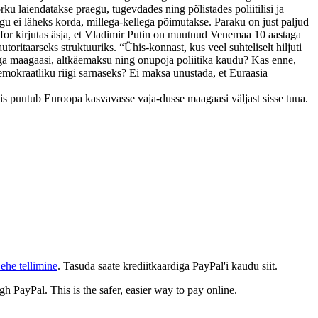
rku laiendatakse praegu, tugevdades ning põlistades poliitilisi ja
gu ei läheks korda, millega-kellega põimutakse. Paraku on just paljud
for kirjutas äsja, et Vladimir Putin on muutnud Venemaa 10 aastaga
ritaarseks struktuuriks. “Ühis-konnast, kus veel suhteliselt hiljuti
ega maagaasi, altkäemaksu ning onupoja poliitika kaudu? Kas enne,
kraatliku riigi sarnaseks? Ei maksa unustada, et Euraasia
mis puutub Euroopa kasvavasse vaja-dusse maagaasi väljast sisse tuua.
ehe tellimine
. Tasuda saate krediitkaardiga PayPal'i kaudu siit.
gh PayPal. This is the safer, easier way to pay online.