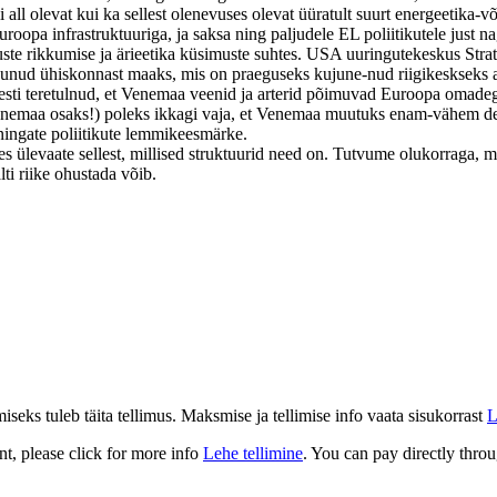
all olevat kui ka sellest olenevuses olevat üüratult suurt energeetika-võ
pa infrastruktuuriga, ja saksa ning paljudele EL poliitikutele just na
te rikkumise ja ärieetika küsimuste suhtes. USA uuringutekeskus Strat
kunud ühiskonnast maaks, mis on praeguseks kujune-nud riigikeskseks auto
tõesti teretulnud, et Venemaa veenid ja arterid põimuvad Euroopa omad
emaa osaks!) poleks ikkagi vaja, et Venemaa muutuks enam-vähem demo
ingate poliitikute lemmikeesmärke.
es ülevaate sellest, millised struktuurid need on. Tutvume olukorraga, 
ti riike ohustada võib.
eks tuleb täita tellimus. Maksmise ja tellimise info vaata sisukorrast
L
t, please click for more info
Lehe tellimine
. You can pay directly throu