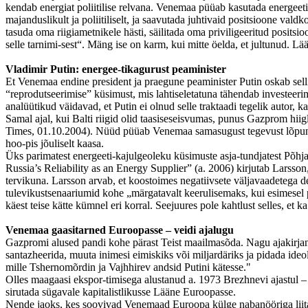
kendab energiat poliitilise relvana. Venemaa püüab kasutada energeetik
majanduslikult ja poliitiliselt, ja saavutada juhtivaid positsioone va
tasuda oma riigiametnikele hästi, säilitada oma priviligeeritud positsi
selle tarnimi-sest“. Mäng ise on karm, kui mitte öelda, et jultunud. 
Vladimir Putin: energee-tikagurust peaminister
Et Venemaa endine president ja praegune peaminister Putin oskab selli
“reprodutseerimise” küsimust, mis lahtiseletatuna tähendab investeer
analüütikud väidavad, et Putin ei olnud selle traktaadi tegelik autor, 
Samal ajal, kui Balti riigid olid taasiseseisvumas, punus Gazprom hi
Times, 01.10.2004). Nüüd püüab Venemaa samasugust tegevust lõpuni lä
hoo-pis jõuliselt kaasa.
Üks parimatest energeeti-kajulgeoleku küsimuste asja-tundjatest Põh
Russia’s Reliability as an Energy Supplier” (a. 2006) kirjutab Lars
tervikuna. Larsson arvab, et koostoimes negatiivsete väljavaadetega 
tulevikustsenaariumid kohe „märgatavalt keerulisemaks, kui esimesel
käest teise kätte kümnel eri korral. Seejuures pole kahtlust selles, et
Venemaa gaasitarned Euroopasse – veidi ajalugu
Gazpromi alused pandi kohe pärast Teist maailmasõda. Nagu ajakirjan
santazheerida, muuta inimesi eimiskiks või miljardäriks ja pidada ide
mille Tshernomõrdin ja Vajhhirev andsid Putini kätesse."
Olles maagaasi ekspor-timisega alustanud a. 1973 Brezhnevi ajastul – 
sirutada sügavale kapitalistlikusse Lääne Euroopasse.
Nende jaoks, kes soovivad Venemaad Euroopa külge nabanööriga liita 